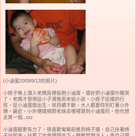
(小滷蛋2009/9/13的照片)
小姪子晚上潛入老媽房裡偷抱小滷蛋，還好把小滷蛋吵醒哭
了，老媽才發現這小子潛進房來偷小孩。小姪子這樣的行
徑，從小滷蛋剛出生，就持續不斷，大人都要特別盯著小外
甥。最近，小外甥還頻問老姊去哪裡買到小滷蛋的，他也想
去買一個...orz
小滷蛋腳更有力了，很喜歡匍匐前進到椅子邊，自己扶著椅
子站起來，站累了也會慢慢坐下。睡醒發現沒人，會自己慢