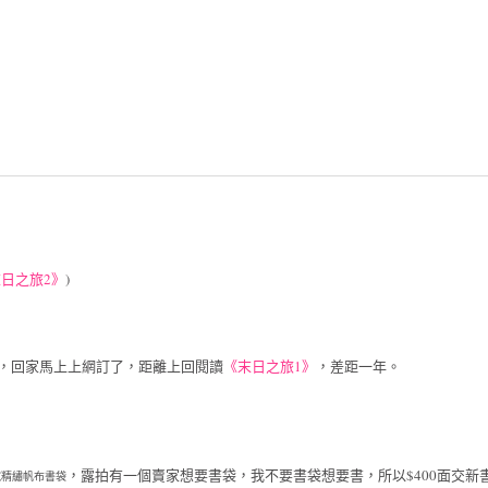
日之旅2》
)
，回家馬上上網訂了，距離上回閱讀
《末日之旅1》
，差距一年。
，露拍有一個賣家想要書袋，
我不要書袋想要書，
所以$400面交新
藏精繡帆布書袋