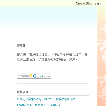
邱郁惠
留言板一直出現垃圾留言，所以我拿掉留言板了。要
是有話跟我說，請您直接發電郵
給我。謝謝。
販售項目
$99元《寫給SA的UML/MDA實務手冊》pdf
$99元《UML答客問》二合輯pdf