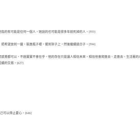
的有可能是任何一個人，她說的也可能是很多年前死掉的人。[553]
希望放到一邊，裝進瓶子裡，擺到架子上，然後繼續過日子。[594]
麼感覺都可以，不過寶寶不會在乎。他的存在只是讓人相信未來，相信他會爬進去、走進去、生活著的
交易。[627]
可以停止憂心。[646]