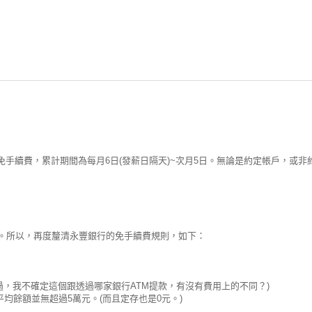
手續費，累計期間為每月6日(發薪日隔天)~次月5日。無論是約定帳戶，或非
費。所以，再度釐清永豐銀行的免手續費規則，如下：
不過，我不確定這個跟透過哪家銀行ATM提款，有沒有費用上的不同？)
均餘額並無超過5萬元。(而且定存也是0元。)