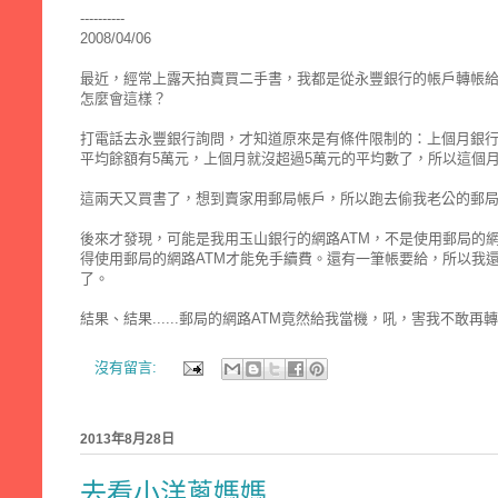
----------
2008/04/06
最近，經常上露天拍賣買二手書，我都是從永豐銀行的帳戶轉帳給
怎麼會這樣？
打電話去永豐銀行詢問，才知道原來是有條件限制的：上個月銀行
平均餘額有5萬元，上個月就沒超過5萬元的平均數了，所以這個月就沒
這兩天又買書了，想到賣家用郵局帳戶，所以跑去偷我老公的郵局金融
後來才發現，可能是我用玉山銀行的網路ATM，不是使用郵局的
得使用郵局的網路ATM才能免手續費。還有一筆帳要給，所以我
了。
結果、結果......郵局的網路ATM竟然給我當機，吼，害我不敢
沒有留言:
2013年8月28日
去看小洋蔥媽媽