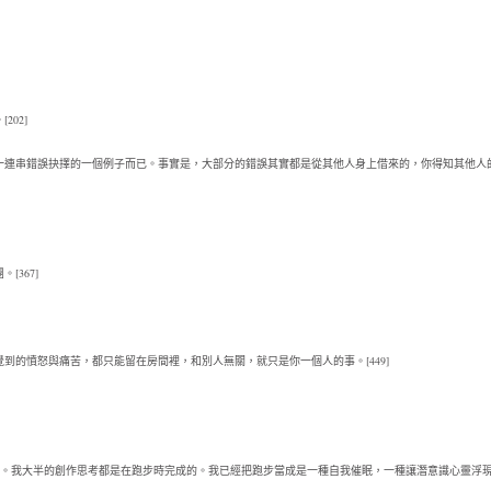
02]
一連串錯誤抉擇的一個例子而已。事實是，大部分的錯誤其實都是從其他人身上借來的，你得知其他人
367]
的憤怒與痛苦，都只能留在房間裡，和別人無關，就只是你一個人的事。[449]
已。我大半的創作思考都是在跑步時完成的。我已經把跑步當成是一種自我催眠，一種讓潛意識心靈浮