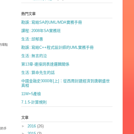
熱門文章
勘誤::寫給SA的UML/MDA實務手冊
課程::2008年SA實務班
生活::邱郁惠
的壞點
勘誤::寫給C++程式設計師的UML實務手冊
生活::無言的泣
第13章-連接詞表達邏輯關係
生活::算命先生的話
中國金融史3000年[上]：從西周封建經濟到唐朝盛世
真相
11W+5產檢
7.1.5-計算規則
文章
►
2016
(26)
現的手
►
2015
(3)