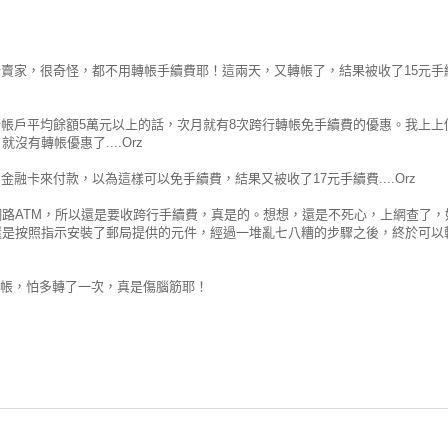
賣家，很奇怪，都不用轉帳手續費耶！這兩天，又轉帳了，結果被收了15元手
帳戶平均餘額5萬元以上的話，次月就有8次跨行轉帳免手續費的優惠。我上上
有轉帳優惠了....Orz
卡來付款，以為這樣可以免手續費，結果又被收了17元手續費....Orz
網路ATM，所以還是要收跨行手續費，真是的。想想，還是不死心，上網查了，
還是按照指示安裝了郵局提供的元件，經過一堆亂七八糟的步驟之後，終於可以
再轉帳，怕多轉了一次，真是傷腦筋耶！