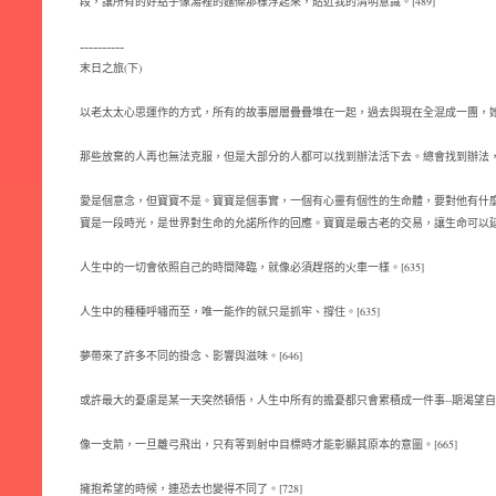
段，讓所有的好點子像湯裡的麵條那樣浮起來，貼近我的清明意識。[489]
----------
末日之旅(下)
以老太太心思運作的方式，所有的故事層層疊疊堆在一起，過去與現在全混成一團，她指
那些放棄的人再也無法克服，但是大部分的人都可以找到辦法活下去。總會找到辦法，把
愛是個意念，但寶寶不是。寶寶是個事實，一個有心靈有個性的生命體，要對他有什
寶是一段時光，是世界對生命的允諾所作的回應。寶寶是最古老的交易，讓生命可以延續的
人生中的一切會依照自己的時間降臨，就像必須趕搭的火車一樣。[635]
人生中的種種呼嘯而至，唯一能作的就只是抓牢、撐住。[635]
夢帶來了許多不同的掛念、影響與滋味。[646]
或許最大的憂慮是某一天突然頓悟，人生中所有的擔憂都只會累積成一件事--期渴望自己
像一支箭，一旦離弓飛出，只有等到射中目標時才能彰顯其原本的意圖。[665]
擁抱希望的時候，連恐去也變得不同了。[728]