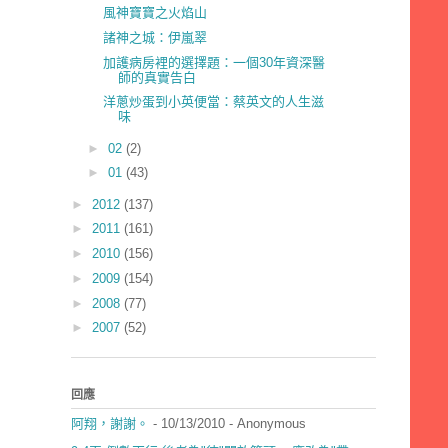
風神寶寶之火焰山
諸神之城：伊嵐翠
加護病房裡的選擇題：一個30年資深醫
師的真實告白
洋蔥炒蛋到小英便當：蔡英文的人生滋
味
►
02
(2)
►
01
(43)
►
2012
(137)
►
2011
(161)
►
2010
(156)
►
2009
(154)
►
2008
(77)
►
2007
(52)
回應
阿翔，謝謝。
- 10/13/2010
- Anonymous