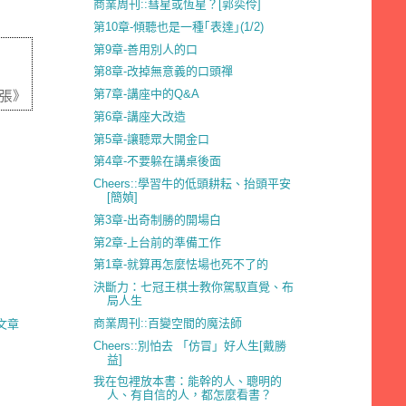
商業周刊::彗星或恆星？[郭奕伶]
第10章-傾聽也是一種｢表達｣(1/2)
第9章-善用別人的口
第8章-改掉無意義的口頭禪
第7章-講座中的Q&A
張》
第6章-講座大改造
第5章-讓聽眾大開金口
第4章-不要躲在講桌後面
Cheers::學習牛的低頭耕耘、抬頭平安
[簡媜]
第3章-出奇制勝的開場白
第2章-上台前的準備工作
第1章-就算再怎麼怯場也死不了的
決斷力：七冠王棋士教你駕馭直覺、布
局人生
商業周刊::百變空間的魔法師
文章
Cheers::別怕去 「仿冒」好人生[戴勝
益]
我在包裡放本書：能幹的人、聰明的
人、有自信的人，都怎麼看書？