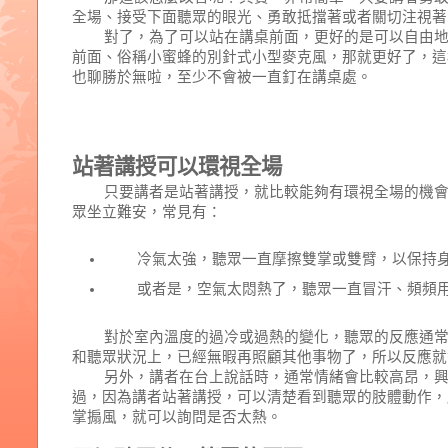
全場、接受下面聽眾的眼光、勇敢抵擋著或者關切注視著
對了，為了可以站在講桌前面，更好的是可以自由
前面、俗稱小蜜蜂的別針式小型麥克風，那就更好了，這
也聊勝於無啦，至少不會被一直釘在講桌處。
站著講授可以環視全場
只要講者是站著講授，就比較能夠有環視全場的機
眾坐立難安，常見有：
冷氣太強，聽眾一直摩擦雙掌或雙臂，以保持
或者是，空氣太悶熱了，聽眾一直冒汗、頻頻
對於室內溫度的過冷或過熱的變化，聽眾的反應通
和聽眾狀況上，已經無暇再照顧其他事物了，所以反應就
另外，講者在台上說話時，通常情緒會比較高昂，
過，因為講者站著講授，可以清楚看到聽眾的肢體動作，
掌搧風，就可以詢問是否太熱。