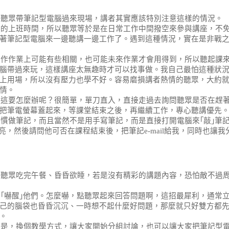
有聽眾帶筆記型電腦過來現場，講者其實應該特別注意這樣的情況。
時的上班時間，所以聽眾等於是在日常工作中間撥空來參與講座，不
著筆記型電腦來一邊聽講一邊工作了。遇到這種情況，實在是非戰
工作作業上可能有些相關，也可能未來作業才會用得到，所以聽起課
腦帶過來玩，這樣講座太無趣時才可以找事做。我自己最怕這種狀
上用場，所以沒有壓力也學不好。容易磨損講者熱情的聽眾，大約
情。
，這要怎麼辦呢？很簡單，單刀直入，直接走過去詢問聽眾是否在趕
把筆電螢幕蓋起來，等課堂結束之後，再繼續工作，專心聽講優先
慣做筆記，而且當然不是用手寫筆記，而是直接打開電腦來｢敲｣筆
亮，然後請問他可否在課程結束後，把筆記
e-mail
給我，同時也讓我
為聽眾吃完午餐、昏昏欲睡，若是沒有精彩的講題內容，恐怕敵不過
｢嚇醒｣他們。怎麼嚇，點聽眾起來回答問題啊，這招最犀利，通常
己的腦袋也昏昏沉沉、一時想不起什麼好問題，那麼就只好雙方都
。
或是，換個教學方式，讓大家開始分組討論，也可以讓大家把筆記型