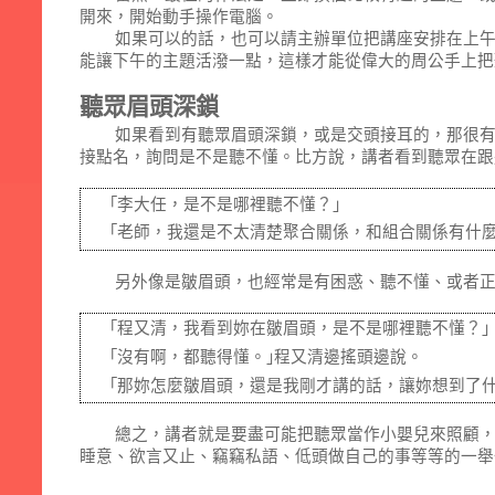
開來，開始動手操作電腦。
如果可以的話，也可以請主辦單位把講座安排在上
能讓下午的主題活潑一點，這樣才能從偉大的周公手上把
聽眾眉頭深鎖
如果看到有聽眾眉頭深鎖，或是交頭接耳的，那很
接點名，詢問是不是聽不懂。比方說，講者看到聽眾在跟
｢李大任，是不是哪裡聽不懂？｣
｢老師，我還是不太清楚聚合關係，和組合關係有什麼
另外像是皺眉頭，也經常是有困惑、聽不懂、或者
｢程又清，我看到妳在皺眉頭，是不是哪裡聽不懂？｣
｢沒有啊，都聽得懂。｣程又清邊搖頭邊說。
｢那妳怎麼皺眉頭，還是我剛才講的話，讓妳想到了什
總之，講者就是要盡可能把聽眾當作小嬰兒來照顧
睡意、欲言又止、竊竊私語、低頭做自己的事等等的一舉