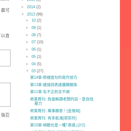
►
2014
(2)
，盡可
▼
2013
(99)
►
10
(2)
►
09
(1)
►
08
(7)
可以直
►
07
(10)
►
06
(1)
►
05
(1)
►
04
(5)
▼
03
(27)
第14章-照樣造句的寫作技巧
第13章-連接詞表達邏輯關係
第11章-名不正則言不順
商業周刊::負面解讀老闆的話，是自找
壓力
商業周刊::萬事願意！[金惟純]
、強忍
商業周刊::有多飢渴[郭奕伶]
第10章-傾聽也是一種｢表達｣(2/2)