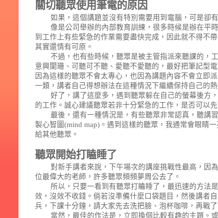
關切聽眾使用筆電的原因
如果，這個講題並沒有特別需要用到電腦，可是卻
像是公司舉辦的內部教育訓練，很多時候是辦在平
到工作上有些緊急的作業需要盡快完成，因此就不得不帶
其實還情有可原。
不過，也有些時候，聽眾是被主管指派來聽課的，
意興闌珊、可聽可不聽、愛聽不愛聽的，最好把筆記型電
因為這樣的聽眾不會太專心，也因為講題內容不會立即派
一類，講者自己得想辦法在這種情況下繼續保持自己的熱
好了，講了這麼多，遇到聽眾躲在自己的螢幕後方
的工作。誠心建議聽眾若非十分緊急的工作，是否可以先
最後，還有一種情況是，有些聽眾非常認真，聽講習
製心智圖
(mind map)
。遇到這樣的聽眾，我通常會眼睛一
給其他聽眾。
聽眾開始打瞌睡了
對新手講者來說，下午場次的講座挑戰性最高，因
位最偉大的老師，許多聽眾頻頻夢周公去了。
所以，只要一看到有聽眾打瞌睡了，最迅速的方法是
效，沒效不收錢。倘若沒準備什麼口袋題目，然後講者自
兵，下課十分鐘，請大家先去洗把臉、泡杯咖啡，再戰了
當然，最佳的作法是，立即換個比較有趣的主題。