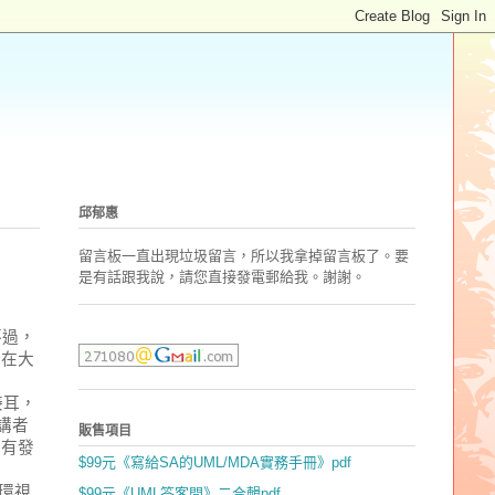
邱郁惠
留言板一直出現垃圾留言，所以我拿掉留言板了。要
是有話跟我說，請您直接發電郵
給我。謝謝。
不過，
躲在大
接耳，
講者
販售項目
沒有發
$99元《寫給SA的UML/MDA實務手冊》pdf
環視
$99元《UML答客問》二合輯pdf