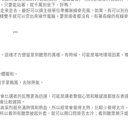
。只要能站著，就千萬別坐下，好嗎！
地走來走去，最好可以請主辦單位準備無線麥克風。如果，有可以別
樣雙手就可以空出來操作電腦。要是兩者都沒有，有著長線的有線
***
會，這樣才方便留意到聽眾的異樣。有時候，可能是場地環境因素，
身體暖和。
用手掌搧風，去除熱氣。
常會比講者的反應更為迅速，可能是講者整個心思和敏感度都放在表
會比較遲鈍。
興高采烈般充滿熱情和熱血，所以經常會覺得太熱，比較少覺得太冷
所以看到有聽眾披起外套，就可以開口問是否太冷；看到聽眾擦汗