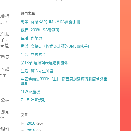
熱門文章
免會遇
勘誤::寫給SA的UML/MDA實務手冊
之罪，
課程::2008年SA實務班
來有點
生活::邱郁惠
況了，
就是這
勘誤::寫給C++程式設計師的UML實務手冊
生活::無言的泣
著重要
第13章-連接詞表達邏輯關係
。
記、繪
生活::算命先生的話
分享
中國金融史3000年[上]：從西周封建經濟到唐朝盛世
真相
11W+5產檢
7.1.5-計算規則
周公這
立即見
文章
先休
►
2016
(26)
電腦打
►
2015
(3)