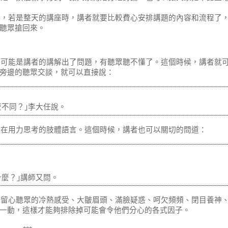
午，若是整天的講座時，講者就要比較費心安排講題的內容和流程了
聽眾搶回來。
有可能是講者的講解出了問題，有聽眾聽不懂了。這個時候，講者就
旁邊的聽眾交談，就可以直接說：
不同？｣李大任說。
正在用力思考的肢體語言。這個時候，講者也可以關切的問道：
麼？｣講師又問。
，留心聽眾的冷熱感受、大皺眉頭、滿臉疑惑、呵欠頻頻、閉目養神
一動，這樣才能夠排除掉可能會令他們分心的各式因子。