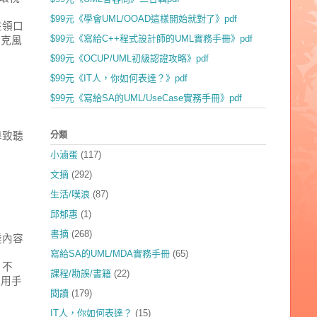
$99元《學會UML/OOAD這樣開始就對了》pdf
在領口
$99元《寫給C++程式設計師的UML實務手冊》pdf
麥克風
$99元《OCUP/UML初級認證攻略》pdf
$99元《IT人，你如何表達？》pdf
$99元《寫給SA的UML/UseCase實務手冊》pdf
分類
導致聽
小滷蛋
(117)
文摘
(292)
生活/噗浪
(87)
邱郁惠
(1)
書摘
(268)
達內容
寫給SA的UML/MDA實務手冊
(65)
。不
課程/勘誤/書籍
(22)
或用手
閱讀
(179)
IT人，你如何表達？
(15)