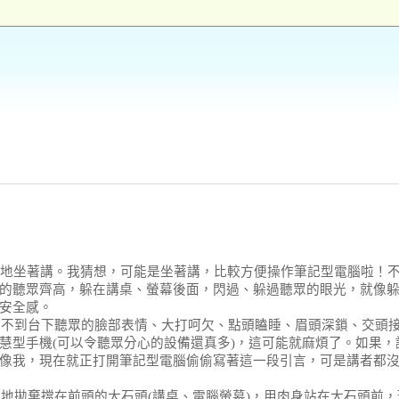
然地坐著講。我猜想，可能是坐著講，比較方便操作筆記型電腦啦！
的聽眾齊高，躲在講桌、螢幕後面，閃過、躲過聽眾的眼光，就像
安全感。
看不到台下聽眾的臉部表情、大打呵欠、點頭瞌睡、眉頭深鎖、交頭
慧型手機
(
可以令聽眾分心的設備還真多
)
，這可能就麻煩了。如果，
像我，現在就正打開筆記型電腦偷偷寫著這一段引言，可是講者都
敢地拋棄擋在前頭的大石頭
(
講桌、電腦螢幕
)
，用肉身站在大石頭前，