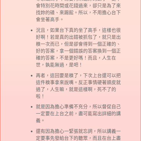
會特別花時間或花錢過來，卻只是為了來
找妳的碴、來踢館。所以，不用擔心台下
會坐著高手。
況且，如果台下真的坐了高手，這樣也很
好啊！若是真的出錯被抓包了，就只是出
糗一次而已，但是卻會得到一個正確的、
好的答案，拿一個錯誤的答案換到一個正
確的答案，不是更好嗎！而且，人生在
世，孰能無過，是吧！
再者，這回要是糗了，下次上台還可以把
這件糗事拿來說嘴。反正事情硬著頭皮就
過了，人生嘛，就是這樣啊，死不了的
啦！
就是因為擔心準備不充分，所以督促自己
一定要在上台之前，盡可能寫出詳細的講
義。
還有因為擔心一緊張就忘詞，所以講義一
定要事先發給台下的聽眾，而且在台上盡