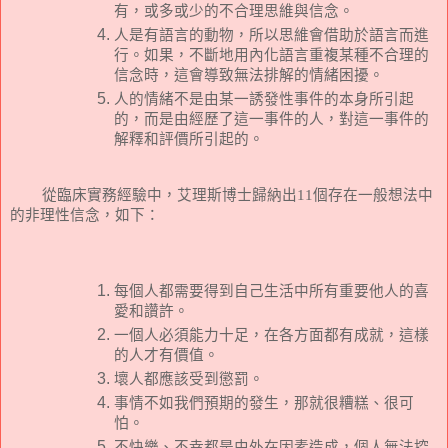
有，或多或少的不合理思維與信念。
人是有語言的動物，所以思維會借助於語言而進
行。如果，不斷地用內化語言重複某種不合理的
信念時，這會導致無法排解的情緒困擾。
人的情緒不是由某一誘發性事件的本身所引起
的，而是由經歷了這一事件的人，對這一事件的
解釋和評價所引起的。
從臨床實務經驗中，艾理斯博士歸納出
11
個存在一般想法中
的非理性信念，如下：
每個人都需要得到自己生活中所有重要他人的喜
愛和讚許。
一個人必須能力十足，在各方面都有成就，這樣
的人才有價值。
壞人都應該受到懲罰。
事情不如我們預期的發生，那就很糟糕、很可
怕。
不快樂、不幸都是由外在因素造成，個人無法控