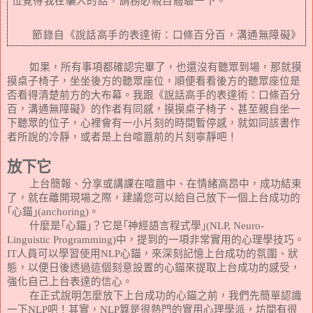
位覺得我在騙人的話，請務必親自體驗一下。
節錄自
《說話高手的表達術：口條百分百，溝通無障礙》
如果，所有事項都確認完畢了，也還沒有聽眾到場，那就摸
摸桌子椅子，坐坐後方的聽眾座位，順便看看後方的聽眾座位是
否看得清楚前方的大布幕。我跟《說話高手的表達術：口條百分
百，溝通無障礙》的作者有同感，摸摸桌子椅子、甚至親自坐一
下聽眾的位子，心裡會有一小片刻的時間暫停感，就如同該書作
者所說的冷靜，或者是上台喧囂前的片刻寧靜吧！
放下它
上台簡報、分享或講課在喧囂中、在情緒高昂中，成功結束
了，就在離開現場之際，建議您可以給自己放下一個上台成功的
｢心錨｣
(anchoring)
。
什麼是｢心錨｣？它是｢神經語言程式學｣
(NLP, Neuro-
Linguistic Programming)
中，提到的一項非常實用的心理學技巧。
IT
人員可以學習使用
NLP
心錨，來深刻記憶上台成功的氛圍、狀
態，以便日後透過這個刻意設置的心錨來提取上台成功的感受，
強化自己上台表達的信心。
在正式說明怎麼放下上台成功的心錨之前，我們先簡單認識
一下
NLP
吧！其實，
NLP
算是很熱門的實用心理學派，坊間有很