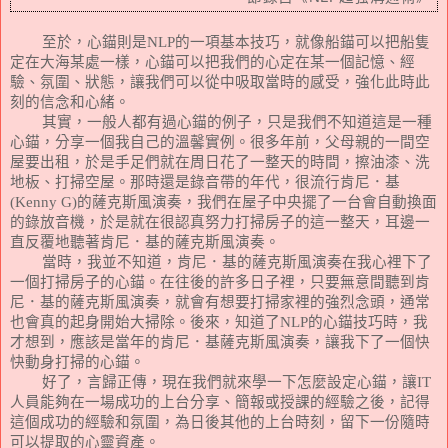
至於，心錨則是
NLP
的一項基本技巧，就像船錨可以把船隻
定在大海某處一樣，心錨可以把我們的心定在某一個記憶、經
驗、氛圍、狀態，讓我們可以從中吸取當時的感受，強化此時此
刻的信念和心緒。
其實，一般人都有過心錨的例子，只是我們不知道這是一種
心錨，分享一個我自己的溫馨實例。很多年前，父母親的一間空
屋要出租，於是手足們就在周日花了一整天的時間，擦油漆、洗
地板、打掃空屋。那時還是錄音帶的年代，很流行肯尼．基
(Kenny G)
的薩克斯風演奏，我們在屋子中央擺了一台會自動換面
的錄放音機，於是就在很認真努力打掃房子的這一整天，耳邊一
直反覆地聽著肯尼．基的薩克斯風演奏。
當時，我並不知道，肯尼．基的薩克斯風演奏在我心裡下了
一個打掃房子的心錨。在往後的許多日子裡，只要無意間聽到肯
尼．基的薩克斯風演奏，就會有想要打掃家裡的強烈念頭，通常
也會真的起身開始大掃除。後來，知道了
NLP
的心錨技巧時，我
才想到，應該是當年的肯尼．基薩克斯風演奏，讓我下了一個快
快動身打掃的心錨。
好了，言歸正傳，現在我們就來學一下怎麼設定心錨，讓
IT
人員能夠在一場成功的上台分享、簡報或授課的經驗之後，記得
這個成功的經驗和氛圍，為日後其他的上台時刻，留下一份隨時
可以提取的心靈資產。