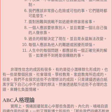
制。
我們應該非常掛心危險或可怕的事，它們隨時都
可能發生。
面對困難與挑戰不如逃避來得容易省事。
一個人應該要依靠別人，並且需要一個比自己強
的人做依靠。
過去的經驗決定了現在，並且是永遠無法改變。
每個人應該為他人的難題或困擾而煩惱。
人生中的每個問題，都應該有一個正確完美的解
答，如果得不到將是很糟糕的事。
非理性信念的成因有很多，有的是從小潛移默化形成的，也
有一些是整個民族、社會環境、學校教育、家庭教育所造成的。
但是，我們不去探究這些不合理想法的成因，只是建議透過白紙
黑字寫下自己心中不合理的想法，然後透過駁斥這些不合理的念
頭，來轉化負面情緒。
ABC
人格理論
實際上，情緒困擾就是心中那些負面的、內化的、喃喃自語
持續作用的結果。一如艾理斯博士所說的：｢那些我們持續不斷地