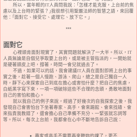
所以，當年輕的
IT
人員問我說：｢怎樣才能克服，上台前的焦
慮以及上台時的緊張？｣我很想引用聖嚴法師的智慧之語，來回覆
他：｢面對它、接受它、處理它、放下它。｣
***
面對它
心裡頭肯面對現實了，其實問題就解決了一大半。所以，
IT
人員無論是自個兒爭取要上台的，或是被主管指派的，一開始就
是硬著頭皮上吧，撐著，時間一會兒就過去了。
不過，如果可以的話，我會建議
IT
人員在面對即將上台的事
實之後，趁著一個人慢跑、游泳、爬山，總之是自己獨自一人
時，靜下心來探索自己到底在擔心或害怕什麼？把自己的焦慮，
白紙黑字寫下來，一項一項破除這些不合理的念頭，勇敢地面對
自己的害怕和擔心。
就以我自己的例子來說，經過了好幾次的自我探索之後，我
發現自己會害怕台下坐著專家、高手，會來踢館、會來找碴、會
來指責我教錯了，還會擔心自己準備不充分、一緊張就忘詞等
等。所以，每次上台前，我都會在心中不斷地告訴自己說：
專家或高手不需要再來聽妳的課了，更不