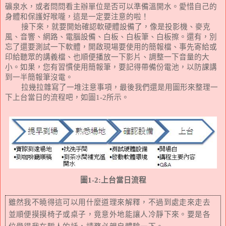
礦泉水，或者問問看主辦單位是否可以準備溫開水。愛惜自己的
身體和保護好喉嚨，這是一定要注意的啦！
接下來，就要開始確認軟硬體設備了，像是投影機、麥克
風、音響、網路、電腦設備、白板、白板筆、白板擦。還有，別
忘了還要測試一下軟體，開啟現場要使用的簡報檔、事先寄給或
印給聽眾的講義檔、也順便播放一下影片、調整一下音量的大
小。如果，您有習慣使用簡報筆，要記得帶備份電池，以防課講
到一半簡報筆沒電。
拉幾拉雜寫了一堆注意事項，最後我們還是用圖形來整理一
下上台當日的流程吧，如圖
1-2
所示。
圖
1-2:
上台當日流程
雖然我不曉得這可以用什麼道理來解釋，不過到處走來走去
並順便摸摸椅子或桌子，竟意外地能讓人冷靜下來。要是各