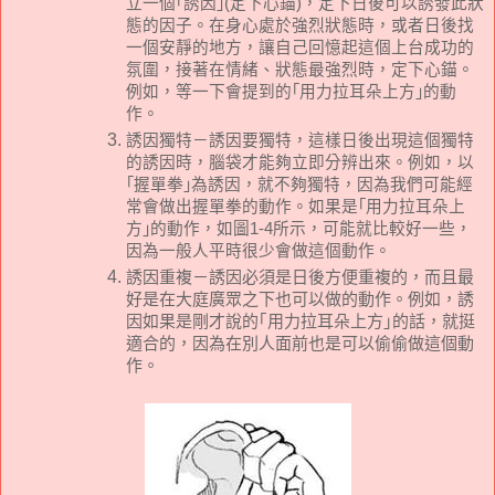
立一個｢誘因｣
(
定下心錨
)
，定下日後可以誘發此狀
態的因子。在身心處於強烈狀態時，或者日後找
一個安靜的地方，讓自己回憶起這個上台成功的
氛圍，接著在情緒、狀態最強烈時，定下心錨。
例如，等一下會提到的｢用力拉耳朵上方｣的動
作。
誘因獨特－誘因要獨特，這樣日後出現這個獨特
的誘因時，腦袋才能夠立即分辨出來。例如，以
｢握單拳｣為誘因，就不夠獨特，因為我們可能經
常會做出握單拳的動作。如果是｢用力拉耳朵上
方｣的動作，如圖
1-4
所示，可能就比較好一些，
因為一般人平時很少會做這個動作。
誘因重複－誘因必須是日後方便重複的，而且最
好是在大庭廣眾之下也可以做的動作。例如，誘
因如果是剛才說的｢用力拉耳朵上方｣的話，就挺
適合的，因為在別人面前也是可以偷偷做這個動
作。