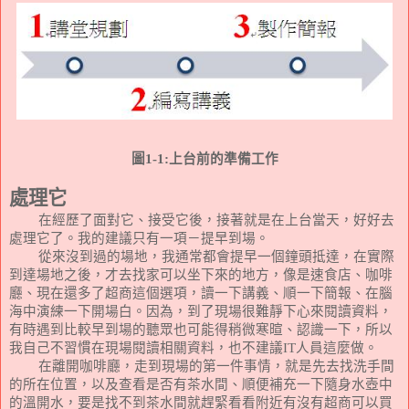
圖
1-1:
上台前的準備工作
處理它
在經歷了面對它、接受它後，接著就是在上台當天，好好去
處理它了。我的建議只有一項－提早到場。
從來沒到過的場地，我通常都會提早一個鐘頭抵達，在實際
到達場地之後，才去找家可以坐下來的地方，像是速食店、咖啡
廳、現在還多了超商這個選項，讀一下講義、順一下簡報、在腦
海中演練一下開場白。因為，到了現場很難靜下心來閱讀資料，
有時遇到比較早到場的聽眾也可能得稍微寒暄、認識一下，所以
我自己不習慣在現場閱讀相關資料，也不建議
IT
人員這麼做。
在離開咖啡廳，走到現場的第一件事情，就是先去找洗手間
的所在位置，以及查看是否有茶水間、順便補充一下隨身水壺中
的溫開水，要是找不到茶水間就趕緊看看附近有沒有超商可以買