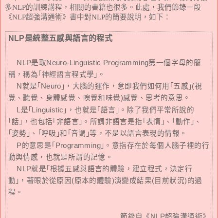
多
NLP
的訓練講程，相關的書籍也很多。此處，我們節錄一段
《
NLP
超強溝通術》書中對
NLP
的簡要說明，如下：
NLP
是統整五感與語言的程式
NLP
是取
Neuro-Linguistic Programming
第一個字母的簡
稱，稱為｢神經語言程式學｣。
N
就是｢
Neuro
｣，大腦的運作，意即我們如何用｢五感｣
(
視
覺、聽覺、身體感覺、嗅覺和味覺
)
感覺、思考的意思。
L
是｢
Linguistic
｣，也就是｢語言｣。除了我們平常所說的
｢話｣，也包括｢非語言｣。所謂非語言是指｢表情｣、｢動作｣、
｢姿勢｣、｢呼吸｣和｢音調｣等，不是以語言表現的情報。
P
的意思是｢
Programming
｣。意指存在於每個人腦子裡的行
動與情感，也就是所謂的記憶。
NLP
就是｢根據五感與語言的體驗，建立程式，決定行
動｣，著眼於從原因
(
原本的體驗
)
演變成結果
(
目前狀況
)
的過
程。
節錄自《
NLP
超強溝通術》