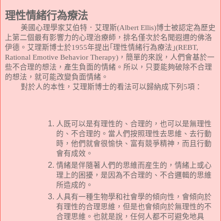
理性情緒行為療法
美國心理學家
艾伯特．艾理斯
(Albert Ellis)
博士被認定為歷史
上第二個最有影響力的心理治療師，排名僅次於名聞遐邇的佛洛
伊德。艾理斯博士於
1955
年提出｢理性情緒行為療法｣
(REBT,
Rational Emotive Behavior Therapy)
，簡單的來說，人們會基於一
些不合理的想法，產生負面的情緒。所以，只要能夠破除不合理
的想法，就可能改變負面情緒。
對於人的本性，艾理斯博士的看法可以歸納成下列
5
項：
人既可以是有理性的、合理的，也可以是無理性
的、不合理的。當人們按照理性去思維、去行動
時，他們就會很愉快、富有競爭精神，而且行動
會有成效。
情緒是伴隨著人們的思維而産生的，情緒上或心
理上的困擾，是因為不合理的、不合邏輯的思維
所造成的。
人具有一種生物學和社會學的傾向性，會傾向於
有理性的合理思維，但是也會傾向於無理性的不
合理思維。也就是說，任何人都不可避免地具