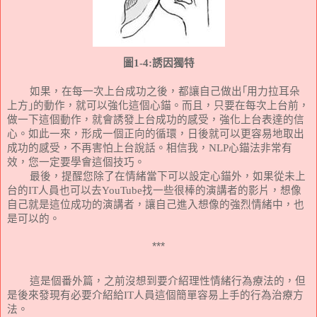
圖
1-4:
誘因獨特
如果，在每一次上台成功之後，都讓自己做出｢用力拉耳朵
上方｣的動作，就可以強化這個心錨。而且，只要在每次上台前，
做一下這個動作，就會誘發上台成功的感受，強化上台表達的信
心。如此一來，形成一個正向的循環，日後就可以更容易地取出
成功的感受，不再害怕上台說話。相信我，
NLP
心錨法非常有
效，您一定要學會這個技巧。
最後，提醒您除了在情緒當下可以設定心錨外，如果從未上
台的
IT
人員也可以去
YouTube
找一些很棒的演講者的影片，想像
自己就是這位成功的演講者，讓自己進入想像的強烈情緒中，也
是可以的。
***
這是個番外篇，之前沒想到要介紹理性情緒行為療法的，但
是後來發現有必要介紹給
IT
人員這個簡單容易上手的行為治療方
法。