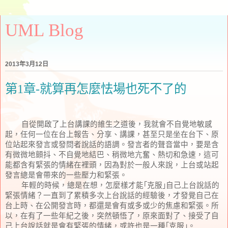
UML Blog
2013年3月12日
第1章-就算再怎麼怯場也死不了的
自從開啟了上台講課的維生之道後，我就會不自覺地敏感
起，任何一位在台上報告、分享、講課，甚至只是坐在台下、原
位站起來發言或發問者說話的語調。發言者的聲音當中，要是含
有微微地顫抖、不自覺地結巴、稍微地亢奮、熱切和急速，這可
能都含有緊張的情緒在裡頭，因為對於一般人來說，上台或站起
發言總是會帶來的一些壓力和緊張。
年輕的時候，總是在想，怎麼樣才能｢克服｣自己上台說話的
緊張情緒？一直到了累積多次上台說話的經驗後，才發覺自己在
台上時、在公開發言時，都還是會有或多或少的焦慮和緊張。所
以，在有了一些年紀之後，突然頓悟了，原來面對了、接受了自
己上台說話就是會有緊張的情緒，或許也是一種｢克服｣。