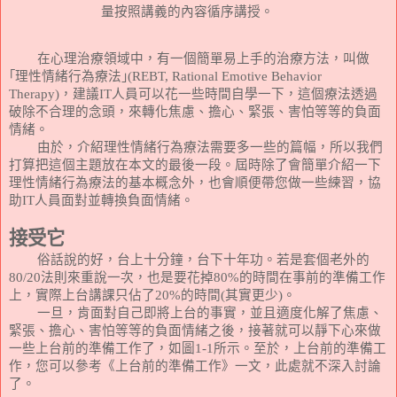
量按照講義的內容循序講授。
在心理治療領域中，有一個簡單易上手的治療方法，叫做
｢理性情緒行為療法｣
(REBT, Rational Emotive Behavior
Therapy)
，建議
IT
人員可以花一些時間自學一下，這個療法透過
破除不合理的念頭，來轉化焦慮、擔心、緊張、害怕等等的負面
情緒。
由於，介紹理性情緒行為療法需要多一些的篇幅，所以我們
打算把這個主題放在本文的最後一段。屆時除了會簡單介紹一下
理性情緒行為療法的基本概念外，也會順便帶您做一些練習，協
助
IT
人員面對並轉換負面情緒。
接受它
俗話說的好，台上十分鐘，台下十年功。若是套個老外的
80/20
法則來重說一次，也是要花掉
80%
的時間在事前的準備工作
上，實際上台講課只佔了
20%
的時間
(
其實更少
)
。
一旦，肯面對自己即將上台的事實，並且適度化解了焦慮、
緊張、擔心、害怕等等的負面情緒之後，接著就可以靜下心來做
一些上台前的準備工作了，如圖
1-1
所示。至於，上台前的準備工
作，您可以參考《上台前的準備工作》一文，此處就不深入討論
了。