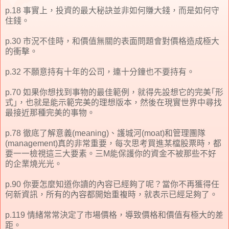
p.18 事實上，投資的最大秘訣並非如何賺大錢，而是如何守
住錢。
p.30 市況不佳時，和價值無關的表面問題會對價格造成極大
的衝擊。
p.32 不願意持有十年的公司，連十分鐘也不要持有。
p.70 如果你想找到事物的最佳範例，就得先設想它的完美｢形
式｣，也就是能示範完美的理想版本，然後在現實世界中尋找
最接近那種完美的事物。
p.78 徹底了解意義(meaning)、護城河(moat)和管理團隊
(management)真的非常重要，每次思考買進某檔股票時，都
要一一檢視這三大要素。三M能保護你的資金不被那些不好
的企業燒光光。
p.90 你要怎麼知道你讀的內容已經夠了呢？當你不再獲得任
何新資訊，所有的內容都開始重複時，就表示已經足夠了。
p.119 情緒常常決定了市場價格，導致價格和價值有極大的差
距。