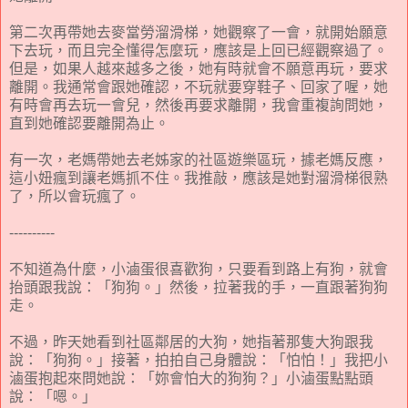
第二次再帶她去麥當勞溜滑梯，她觀察了一會，就開始願意
下去玩，而且完全懂得怎麼玩，應該是上回已經觀察過了。
但是，如果人越來越多之後，她有時就會不願意再玩，要求
離開。我通常會跟她確認，不玩就要穿鞋子、回家了喔，她
有時會再去玩一會兒，然後再要求離開，我會重複詢問她，
直到她確認要離開為止。
有一次，老媽帶她去老姊家的社區遊樂區玩，據老媽反應，
這小妞瘋到讓老媽抓不住。我推敲，應該是她對溜滑梯很熟
了，所以會玩瘋了。
----------
不知道為什麼，小滷蛋很喜歡狗，只要看到路上有狗，就會
抬頭跟我說：「狗狗。」然後，拉著我的手，一直跟著狗狗
走。
不過，昨天她看到社區鄰居的大狗，她指著那隻大狗跟我
說：「狗狗。」接著，拍拍自己身體說：「怕怕！」我把小
滷蛋抱起來問她說：「妳會怕大的狗狗？」小滷蛋點點頭
說：「嗯。」