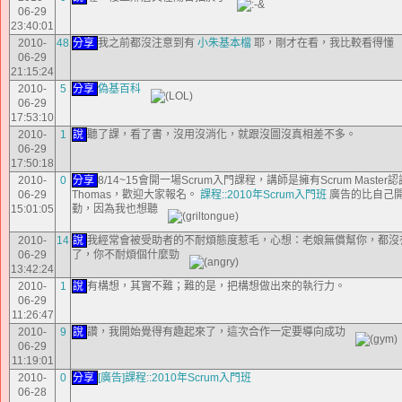
06-29
23:40:01
2010-
48
分享
我之前都沒注意到有
小朱基本檔
耶，剛才在看，我比較看得懂
06-29
21:15:24
2010-
5
分享
偽基百科
06-29
17:53:10
2010-
1
說
聽了課，看了書，沒用沒消化，就跟沒圖沒真相差不多。
06-29
17:50:18
2010-
0
分享
8/14~15會開一場Scrum入門課程，講師是擁有Scrum Master
06-29
Thomas，歡迎大家報名。
課程::2010年Scrum入門班
廣告的比自己
15:01:05
勤，因為我也想聽
2010-
14
說
我經常會被受助者的不耐煩態度惹毛，心想：老娘無償幫你，都沒
06-29
了，你不耐煩個什麼勁
13:42:24
2010-
1
說
有構想，其實不難；難的是，把構想做出來的執行力。
06-29
11:26:47
2010-
9
說
讚，我開始覺得有趣起來了，這次合作一定要導向成功
06-29
11:19:01
2010-
0
分享
[廣告]課程::2010年Scrum入門班
06-28