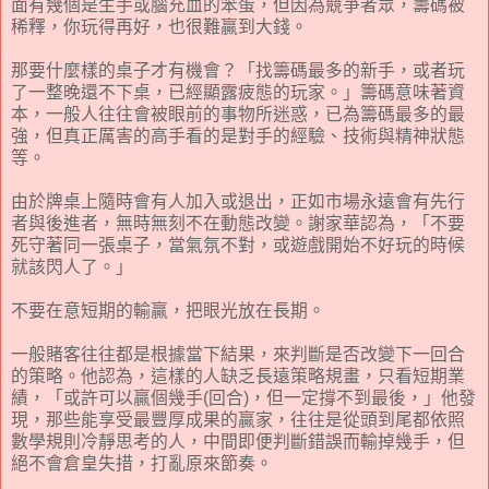
面有幾個是生手或腦充血的笨蛋，但因為競爭者眾，籌碼被
稀釋，你玩得再好，也很難贏到大錢。
那要什麼樣的桌子才有機會？「找籌碼最多的新手，或者玩
了一整晚還不下桌，已經顯露疲態的玩家。」籌碼意味著資
本，一般人往往會被眼前的事物所迷惑，已為籌碼最多的最
強，但真正厲害的高手看的是對手的經驗、技術與精神狀態
等。
由於牌桌上隨時會有人加入或退出，正如市場永遠會有先行
者與後進者，無時無刻不在動態改變。謝家華認為，「不要
死守著同一張桌子，當氣氛不對，或遊戲開始不好玩的時候
就該閃人了。」
不要在意短期的輸贏，把眼光放在長期。
一般賭客往往都是根據當下結果，來判斷是否改變下一回合
的策略。他認為，這樣的人缺乏長遠策略規畫，只看短期業
績，「或許可以贏個幾手(回合)，但一定撐不到最後，」他發
現，那些能享受最豐厚成果的贏家，往往是從頭到尾都依照
數學規則冷靜思考的人，中間即便判斷錯誤而輸掉幾手，但
絕不會倉皇失措，打亂原來節奏。