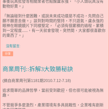
事後玩具批發等相關業者也點醒盧永強，「小人頭玩具沒有
動物好賣。」
「無論碰到什麼困難，或說未來成功還是不成功，先問自己
願不願意去做。」談到對時間的堅持，不只語氣，盧永強的
眼神在眼鏡鏡片下同樣堅定，「必須有個累積的過程，累積
到一定程度......，有一天就會發現，突然間，大家都很喜歡你
的東西了。」
沒有留言:
分享
商業周刊::拆解3大致勝秘訣
(摘自商業周刊第1181期2010.7.12-7.18)
追求簡單的品牌哲學，當前受到歡迎，但也很可能被視為無
趣。
不管競爭多麼激烈，產業環境有多具挑戰性，企業唯有創新