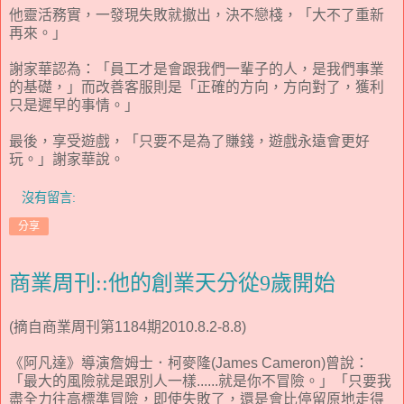
他靈活務實，一發現失敗就撤出，決不戀棧，「大不了重新
再來。」
謝家華認為：「員工才是會跟我們一輩子的人，是我們事業
的基礎，」而改善客服則是「正確的方向，方向對了，獲利
只是遲早的事情。」
最後，享受遊戲，「只要不是為了賺錢，遊戲永遠會更好
玩。」謝家華說。
沒有留言:
分享
商業周刊::他的創業天分從9歲開始
(摘自商業周刊第1184期2010.8.2-8.8)
《阿凡達》導演詹姆士．柯麥隆(James Cameron)曾說：
「最大的風險就是跟別人一樣......就是你不冒險。」「只要我
盡全力往高標準冒險，即使失敗了，還是會比停留原地走得