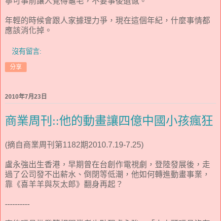
寧可事前讓人覺得龜毛，不要事後遺憾。
年輕的時候會跟人家據理力爭，現在這個年紀，什麼事情都
應該消化掉。
沒有留言:
分享
2010年7月23日
商業周刊::他的動畫讓四億中國小孩瘋狂
(摘自商業周刊第1182期2010.7.19-7.25)
盧永強出生香港，早期曾在台創作電視劇，登陸發展後，走
過了公司發不出薪水、倒閉等低潮，他如何轉進動畫事業，
靠《喜羊羊與灰太郎》翻身再起？
----------