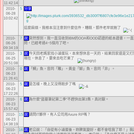
11:42:14
2010-
5
分享
06-28
10:02:42
這麼麻煩，我根本沒注意到什麼信件，糟糕，郵件老早就刪了
2010-
7
說
突然想到，我一直沒收到IBM的OOA和OOD認證的紙本證書，一
06-26
問，已經考過4~5個月了吧。
09:34:19
2010-
3
說
今天回老媽家找小滷蛋玩，本來想休息一天的，結果回家還是又打
06-25
現在，休息了，要來去吃芒果了
20:51:08
2010-
0
說
「鯛」魚，音同「雕」。黃金「鯡」魚，音同「非」。
06-23
21:26:41
2010-
5
說
是怎樣，晚上又沒得跑步了嗎
06-23
17:22:26
2010-
6
說
為什麼"盜墓筆記第二季"不趕快出第3集，真討厭。
06-23
15:57:42
2010-
15
說
請問IT夥伴，有人公司用Axure RP嗎？
06-23
14:38:19
2010-
16
說
老公說：「自從有小滷蛋後，妳脾氣變好，都不會唸我了耶！」我