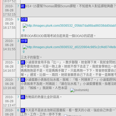
18:07:52
2010-
7
說
8/14~15要幫Thomas開個Scrum課程，不知道有人對這課程興趣
06-28
17:52:15
2010-
9
分享
06-28
16:17:55
原來OOA和OOD兩場考試合起來是一個OOAD的認證。
2010-
3
分享
06-28
14:31:55
三太子的髮型。
2010-
1
說
小滷蛋很會用手指「比一」。散步腳酸，她會蹲下來，我就會問她
06-28
要不要我抱她。可是一抱上身，她就不想下去走了，我就會學她比一
14:16:57
媽媽抱抱是不是，可是媽媽手酸了，只能再抱一下下，等會妳就要自
喔。」通常，比個一、兩回，她就會願意自己下去走，不會一直賴著
2010-
7
說
小滷蛋跟小表姊在玩水瓶，我喊：「哦，阿姨來了。」小滷蛋趕快
06-28
小表姊來不及跑。阿姨說：「誰在玩水瓶？」小滷蛋摟著我，指著沒
13:16:40
說：「姊姊。」我說嘛，人性本惡
2010-
7
說
杏鮑菇的熱量比金針菇高。
06-28
12:13:47
2010-
6
說
今天是不是該去泡新莊圖書館，看一整天的小說，強迫自己休息一
06-28
工作、工作、工作，停不下來