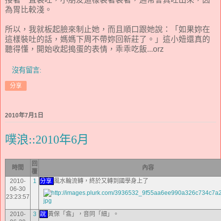
為胃比較淺。
所以，我就板起臉來制止她，而且順口跟她說：「如果妳在
這樣裝吐的話，媽媽下周不帶妳回新莊了。」這小妞還真的
聽得懂，開始收起搗蛋的表情，乖乖吃飯...orz
沒有留言:
分享
2010年7月1日
噗浪::2010年6月
回
時間
內容
覆
2010-
1
分享
風水輪流轉，終於又轉到國學身上了
06-30
23:23:57
2010-
3
說
黃保「翕」，音同「細」。