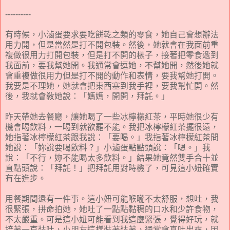
----------
有時候，小滷蛋要求要吃餅乾之類的零食，她自己會想辦法
用力開，但是當然是打不開包裝。然後，她就會在我面前重
複做很用力打開包裝，但是打不開的樣子，接著把零食遞到
我面前，要我幫她開。我通常會逗她，不幫她開，然後她就
會重複做很用力但是打不開的動作和表情，要我幫她打開。
我要是不理她，她就會把東西塞到我手裡，要我幫忙開。然
後，我就會敎她說：「媽媽，開開，拜託。」
昨天帶她去餐廳，讓她喝了一些冰檸檬紅茶，平時她很少有
機會喝飲料，一喝到就欲罷不能。我把冰檸檬紅茶擺很遠，
她指著冰檸檬紅茶跟我說：「要喝。」我指著冰檸檬紅茶問
她說：「妳說要喝飲料？」小滷蛋點點頭說：「嗯。」我
說：「不行，妳不能喝太多飲料。」結果她竟然雙手合十並
直點頭說：「拜託！」把拜託用對時機了，可見這小妞確實
有在進步。
用餐期間還有一件事。這小妞可能喉嚨不太舒服，想吐，我
很緊張，拼命拍她，她吐了一點點黏稠的口水和少許食物，
不太嚴重。可是這小妞可能看到我這麼緊張，覺得好玩，就
接著一直裝吐，小朋友這樣裝著裝著，通常會真吐出來，因