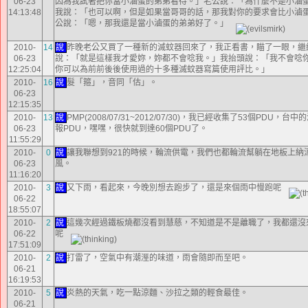
06-23
因為我試著把你當小滷蛋的弟弟看待。」老公說：「為什麼不是小滷
14:13:48
我說：「也可以啊，但是如果當哥哥的話，那我對你的要求會比小滷
公說：「嗯，那我還是當小滷蛋的弟弟好了。」
2010-
14
說
昨晚老公又買了一種新的滅蚊器回來了，我正看書，瞄了一眼，繼
06-23
說：「就是這樣我才愛妳，妳都不會唸我。」我抬頭說：「我不會唸
12:25:04
你可以為前前後後使用過的十多種滅蚊器寫篇使用評比。」
2010-
16
說
髮「箍」，音同「估」。
06-23
12:15:35
2010-
13
說
PMP(2008/07/31~2012/07/30)，我已經收集了53個PDU，
06-23
報PDU，嘿嘿，很快就到達60個PDU了。
11:55:29
2010-
0
說
讓我聯想到921的時候，輪流供電，我們也都輪流幫躺在地板上納
06-23
風。
11:16:20
2010-
3
說
又下雨，看起來，今晚別想去跑步了，還是來個雨中慢跑呢
06-22
18:55:07
2010-
2
說
這幾次經過鐵板燒都沒看到慧慈，不知道是不是離職了，我都還沒
06-22
呢
17:51:09
2010-
2
說
打雷了，空氣中有潮溼的味道，雨會隨即而至吧。
06-21
16:19:53
2010-
5
說
炎熱的天氣，吃一點涼麵、沙拉之類的輕食最佳。
06-21