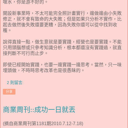
嗆水，你是游不好的。
開設新事業時，不太可能完全照計畫實行，邊做邊由小失敗
修正，就不會有致命的大失敗；但是如果只分析不實作，比
起去做然後失敗還要更糟，因為失敗你還可以從中找到收
穫。
說得直接一點，做生意就是要實踐，經營也是要實踐。不能
只用頭腦想或只參考知識分析，根本都還沒有實踐過，就直
接判斷不可行而止步。
即使已經開始實踐，也要一邊實踐一邊思考。當然，只一味
埋頭做，不時時思考改革也是很愚昧的。
2 則留言:
分享
商業周刊::成功一日就丟
(摘自商業周刊第1181期2010.7.12-7.18)