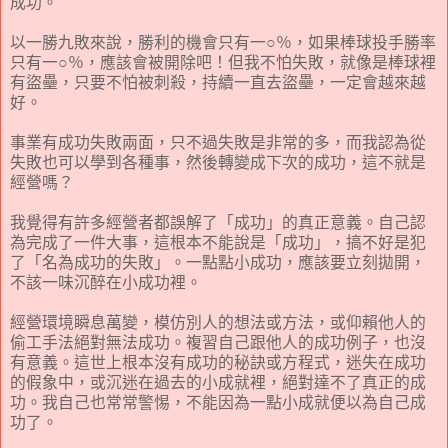
成功。
以一勝九敗來說，勝利的機會只有一○％，如果棒球投手勝率
只有一○％，應該會被開除吧！但我不怕失敗，就像是棒球裡
有盜壘，只要不怕被刺殺，持續一直去盜壘，一定會越來越
好。
事業有成功失敗兩面，只不過失敗是非常的多，而我認為從
失敗也可以學到各種事，然後轉變成下次的成功，這不就是
經營嗎？
我覺得有許多經營者都誤解了「成功」的真正意義。自己認
為完成了一件大事，這根本不能說是「成功」，搞不好是犯
了「名為成功的失敗」。一點點小成功，應該要立刻拋開，
不該一味沉醉在小成功裡。
經營環境瞬息萬變，模仿別人的想法或方法，或仰賴他人的
偷工手法絕對無法成功。複習自己跟他人的成功例子，也沒
有意義。這世上根本沒有成功的秘訣或方程式，迷失在成功
的假象中，或沉迷在過去的小成就裡，絕對達不了真正的成
功。我自己也常常警惕，不能因為一點小成就便以為自己成
功了。