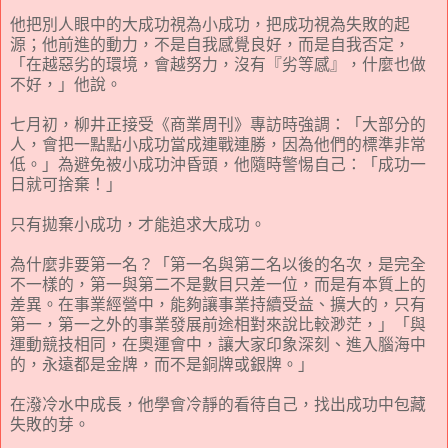
他把別人眼中的大成功視為小成功，把成功視為失敗的起
源；他前進的動力，不是自我感覺良好，而是自我否定，
「在越惡劣的環境，會越努力，沒有『劣等感』，什麼也做
不好，」他說。
七月初，柳井正接受《商業周刊》專訪時強調：「大部分的
人，會把一點點小成功當成連戰連勝，因為他們的標準非常
低。」為避免被小成功沖昏頭，他隨時警惕自己：「成功一
日就可捨棄！」
只有拋棄小成功，才能追求大成功。
為什麼非要第一名？「第一名與第二名以後的名次，是完全
不一樣的，第一與第二不是數目只差一位，而是有本質上的
差異。在事業經營中，能夠讓事業持續受益、擴大的，只有
第一，第一之外的事業發展前途相對來說比較渺茫，」「與
運動競技相同，在奧運會中，讓大家印象深刻、進入腦海中
的，永遠都是金牌，而不是銅牌或銀牌。」
在潑冷水中成長，他學會冷靜的看待自己，找出成功中包藏
失敗的芽。