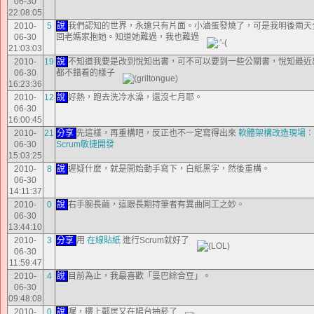
06-30
22:08:05
2010-
5
說
我們認知的世界，永遠只有片面。小滷蛋發燒了，可是我明後兩天
06-30
回老媽家抱她。知道她難過，我也難過
21:03:03
2010-
19
說
不知道我要是改到悅知出書，可不可以要到一些公關書，悅知最近
06-30
都不錯看的樣子
16:23:36
2010-
12
說
好熱，跑去洗冷水澡，還沒七月耶。
06-30
16:00:45
2010-
21
分享
先這樣，再重構吧，反正也不一定寫得出來
軟體架構改造現場：
06-30
Scrum敏捷開發
15:03:25
2010-
8
說
遲疑什麼，就是開始動手寫下，白紙黑字，然後重構。
06-30
14:11:37
2010-
0
說
右手腕長繭，這跟長期持筆者有異曲同工之妙。
06-30
13:44:10
2010-
3
分享
用
在線貼紙
進行Scrum就好了
06-30
11:59:47
2010-
4
說
目前為止，我最喜歡「曼巴綜合豆」。
06-30
09:48:08
2010-
0
說
喔，樓上鄰居又在陽台抽菸了