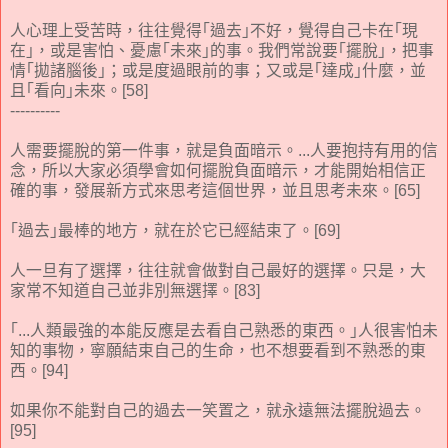
人心理上受苦時，往往覺得｢過去｣不好，覺得自己卡在｢現
在｣，或是害怕、憂慮｢未來｣的事。我們常說要｢擺脫｣，把事
情｢拋諸腦後｣；或是度過眼前的事；又或是｢達成｣什麼，並
且｢看向｣未來。[58]
----------
人需要擺脫的第一件事，就是負面暗示。...人要抱持有用的信
念，所以大家必須學會如何擺脫負面暗示，才能開始相信正
確的事，發展新方式來思考這個世界，並且思考未來。[65]
｢過去｣最棒的地方，就在於它已經結束了。[69]
人一旦有了選擇，往往就會做對自己最好的選擇。只是，大
家常不知道自己並非別無選擇。[83]
｢...人類最強的本能反應是去看自己熟悉的東西。｣人很害怕未
知的事物，寧願結束自己的生命，也不想要看到不熟悉的東
西。[94]
如果你不能對自己的過去一笑置之，就永遠無法擺脫過去。
[95]