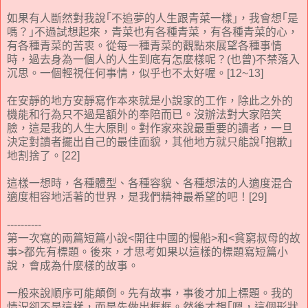
如果有人斷然對我說｢不追夢的人生跟青菜一樣｣，我會想｢是
嗎？｣不過試想起來，青菜也有各種青菜，有各種青菜的心，
有各種青菜的苦衷。從每一種青菜的觀點來展望各種事情
時，過去身為一個人的人生到底有怎麼樣呢？(也曾)不禁落入
沉思。一個輕視任何事情，似乎也不太好喔。[12~13]
在安靜的地方安靜寫作本來就是小說家的工作，除此之外的
機能和行為只不過是額外的奉陪而已。沒辦法對大家陪笑
臉，這是我的人生大原則。對作家來說最重要的讀者，一旦
決定對讀者擺出自己的最佳面貌，其他地方就只能說｢抱歉｣
地割捨了。[22]
這樣一想時，各種體型、各種容貌、各種想法的人適度混合
適度相容地活著的世界，是我們精神最希望的吧！[29]
----------
第一次寫的兩篇短篇小說<開往中國的慢船>和<貧窮叔母的故
事>都先有標題。後來，才思考如果以這樣的標題寫短篇小
說，會成為什麼樣的故事。
一般來說順序可能顛倒。先有故事，事後才加上標題。我的
情況卻不是這樣，而是先做出框框。然後才想｢嗯，這個形狀