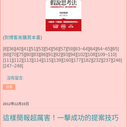
(
到博客來購買本書
)
[8][36][40][41][51][53][54][56][57][59][63~64][64][64~65][65]
[68][70][75][80][83][86][91][92][93][94][102][108][109~110]
[111][112][113][114][115][139][160][177][182][232][237][246]
[247~248]
沒有留言:
分享
2012年12月10日
這樣簡報超厲害！一擊成功的提案技巧