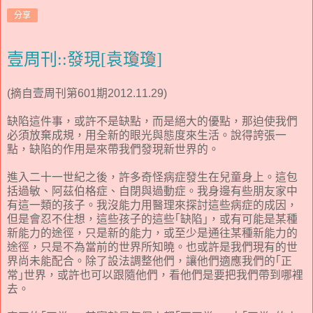
分享
壹周刊::發現[袁瓊瓊]
(摘自壹周刊第601期2012.11.29)
缺陷這件事，或許不是缺點，而是絕大的優點，那迫使我們
必須放棄成規，用全新的眼光與態度來生活。說得誇張一
點，缺陷的作用是來帶我們發現新世界的。
進入二十一世紀之後，許多奇怪病症發生在兒童身上。這包
括過敏、阿茲伯格症、自閉與過動症。我身邊有些朋友家中
有這一類的孩子。我沒能力用醫理來探討這些病症的成因，
但是會忍不住想，這些孩子的這些｢缺陷｣，或有可能是某種
新能力的途徑，只是新的能力，或至少是通往某種新能力的
途徑，只是不為當前的世界所知曉。也或許是我們現有的世
界尚未能配合。除了設法調整他們，讓他們適應我們的｢正
常｣世界，或許也可以跟隨他們，看他們是要把我們帶到哪裡
去。