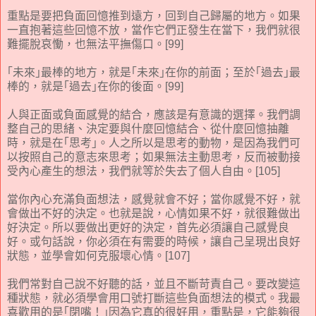
重點是要把負面回憶推到遠方，回到自己歸屬的地方。如果
一直抱著這些回憶不放，當作它們正發生在當下，我們就很
難擺脫哀慟，也無法平撫傷口。[99]
｢未來｣最棒的地方，就是｢未來｣在你的前面；至於｢過去｣最
棒的，就是｢過去｣在你的後面。[99]
人與正面或負面感覺的結合，應該是有意識的選擇。我們調
整自己的思緒、決定要與什麼回憶結合、從什麼回憶抽離
時，就是在｢思考｣。人之所以是思考的動物，是因為我們可
以按照自己的意志來思考；如果無法主動思考，反而被動接
受內心產生的想法，我們就等於失去了個人自由。[105]
當你內心充滿負面想法，感覺就會不好；當你感覺不好，就
會做出不好的決定。也就是說，心情如果不好，就很難做出
好決定。所以要做出更好的決定，首先必須讓自己感覺良
好。或句話說，你必須在有需要的時候，讓自己呈現出良好
狀態，並學會如何克服壞心情。[107]
我們常對自己說不好聽的話，並且不斷苛責自己。要改變這
種狀態，就必須學會用口號打斷這些負面想法的模式。我最
喜歡用的是｢閉嘴！｣因為它真的很好用，重點是，它能夠很