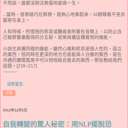
不用說，誰都沒辦法無傷地度過一生。
...當時，音樂碰巧在那裡。我無心地拿起來，以眼睛看不見衣
服穿在身上。
人有時候，所懷抱的悲哀或難過會附著在音樂上，以防止自
己被那重量壓得四分五裂。音樂具備這種實用的機能。
小說也具備同樣的機能。雖然心痛和悲哀是個人性的、孤立
的東西，但同時在更深的地方也是能與人分擔的東西，是在
共通的廣闊風景中可以悄悄組合進去的東西，那些教給我們
這個。[216~217]
----------
沒有留言:
分享
2012年12月3日
自我轉變的驚人秘密：用NLP擺脫恐