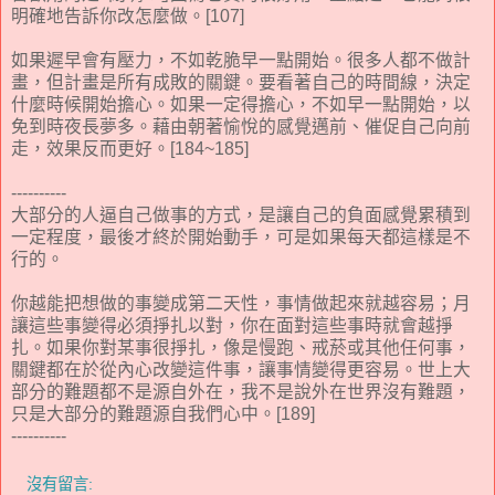
明確地告訴你改怎麼做。[107]
如果遲早會有壓力，不如乾脆早一點開始。很多人都不做計
畫，但計畫是所有成敗的關鍵。要看著自己的時間線，決定
什麼時候開始擔心。如果一定得擔心，不如早一點開始，以
免到時夜長夢多。藉由朝著愉悅的感覺邁前、催促自己向前
走，效果反而更好。[184~185]
----------
大部分的人逼自己做事的方式，是讓自己的負面感覺累積到
一定程度，最後才終於開始動手，可是如果每天都這樣是不
行的。
你越能把想做的事變成第二天性，事情做起來就越容易；月
讓這些事變得必須掙扎以對，你在面對這些事時就會越掙
扎。如果你對某事很掙扎，像是慢跑、戒菸或其他任何事，
關鍵都在於從內心改變這件事，讓事情變得更容易。世上大
部分的難題都不是源自外在，我不是說外在世界沒有難題，
只是大部分的難題源自我們心中。[189]
----------
沒有留言: