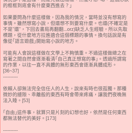
的框框到底會有什麼東西進去？｣
如果要問為什麼這樣做，因為我的情況，當時並沒有想寫的
事情。雖然想寫小說，但還想不到要寫什麼。也還(不確定是
不是"還"，下回去書局再翻翻...orz)缺乏人生經驗，所以先取
標題，從什麼地方拉進適合這個標題的事情。換句話說是有
像從｢語言遊戲｣開始寫小說的地方。
可能有人會說這樣做在文學上不夠慎重。不過這樣做總之在
寫著之間自然會逐漸看清｢自己真正想寫的事｣。透過所謂寫
的作業，以往一直不具體的無形東西會逐漸具體成形。
[36~37]
----------
依賴人卻無法完全信任人的人生，說來有時也很孤獨。那種
微妙的縫隙、乖離般的東西有時會帶來疼痛，讓我們夜晚無
法入睡。[53]
｢自由｣這件事，就算只是片刻的幻想也好，依然是任何東西
都無法替代的美好。[173]
----------