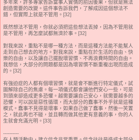
多年來，許多專家告訴當事人實情的前因後果，但就是無法
創造需要的改變。這件事告訴我們，了解成因這個想法不
錯，但實際上就是不管用。[32]
既然想法不管用，你就必須把這些想法丟掉，因為不管用就
是不管用，再怎麼試都無濟於事。[32]
對我來說，重點不是哪一種方法，而是這種方法能不能幫人
走到自己想去的地方。對我來說，重點在於生活的自由、快
樂的自由，以及讓自己擺脫壞習慣、不再浪費時間的自由。
我想信，大部分的問題都是因為壞習慣不斷重複出現而造成
的。[32]
有強迫症的人都有個壞習慣，就是會不斷進行特定儀式，試
圖解除自己的焦慮。每一項儀式都會讓他們安心一些，可是
到頭來卻造成更多恐懼。越需要讓自己安心，就需要越多的
恐懼，可以說是惡性循環，而大部分的蠢事不外乎就是這種
模式。蠢事不見得是壞事，如果自己做了蠢事，然後一笑置
之，就此再也不碰，並且轉而做其他更有意義的事，你的人
生就會充滿光明。[33]
----------
在人類活動中，建立信念非常重要。信念往往是造成大部分