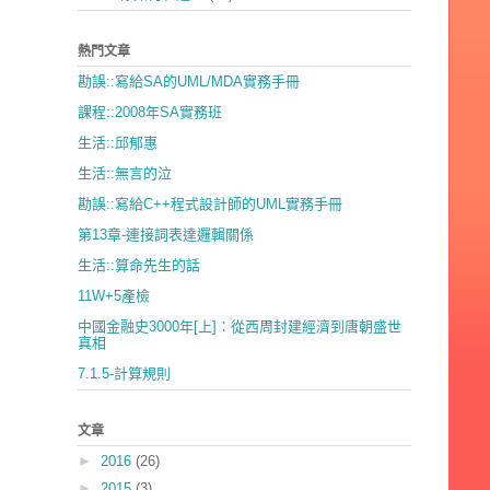
熱門文章
勘誤::寫給SA的UML/MDA實務手冊
課程::2008年SA實務班
生活::邱郁惠
生活::無言的泣
勘誤::寫給C++程式設計師的UML實務手冊
第13章-連接詞表達邏輯關係
生活::算命先生的話
11W+5產檢
中國金融史3000年[上]：從西周封建經濟到唐朝盛世
真相
7.1.5-計算規則
文章
►
2016
(26)
►
2015
(3)