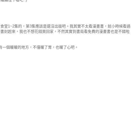
食堂1~2集的，第3集應該是還沒出版吧。我其實不太看漫畫書，就小時候看過
畫書封起來，我也不想花錢買回家，不然其實到書局看免費的漫畫書也是不錯啦
有一個暖暖的地方，不僅暖了胃，也暖了心吧。