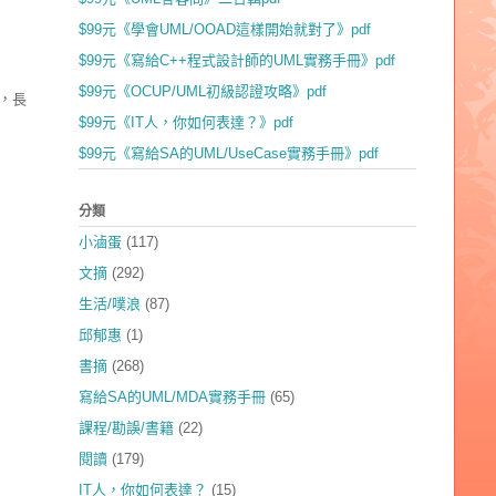
$99元《學會UML/OOAD這樣開始就對了》pdf
$99元《寫給C++程式設計師的UML實務手冊》pdf
$99元《OCUP/UML初級認證攻略》pdf
，長
$99元《IT人，你如何表達？》pdf
$99元《寫給SA的UML/UseCase實務手冊》pdf
分類
小滷蛋
(117)
文摘
(292)
生活/噗浪
(87)
邱郁惠
(1)
書摘
(268)
寫給SA的UML/MDA實務手冊
(65)
課程/勘誤/書籍
(22)
閱讀
(179)
IT人，你如何表達？
(15)