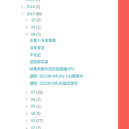
►
2014
(2)
▼
2013
(99)
►
10
(2)
►
09
(1)
▼
08
(7)
去看小洋蔥媽媽
深夜食堂
羊毛記
波西傑克森
財報狗教你挖好股穩賺20%
課程::2013年UML(for SA)實務班
課程::2013年UML初級認證班
►
07
(10)
►
06
(1)
►
05
(1)
►
04
(5)
►
03
(27)
►
02
(2)