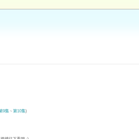
第9集
、
第10集
)
續往下看吧 :)