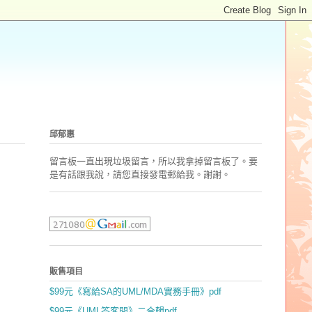
邱郁惠
留言板一直出現垃圾留言，所以我拿掉留言板了。要
是有話跟我說，請您直接發電郵
給我。謝謝。
販售項目
$99元《寫給SA的UML/MDA實務手冊》pdf
$99元《UML答客問》二合輯pdf