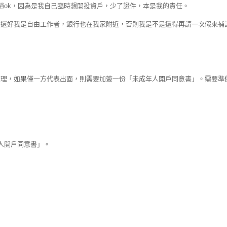
趟ok，因為是我自己臨時想開投資戶，少了證件，本是我的責任。
。還好我是自由工作者，銀行也在我家附近，否則我是不是還得再請一次假來補
處理，如果僅一方代表出面，則需要加簽一份「未成年人開戶同意書」。需要準
人開戶同意書」。