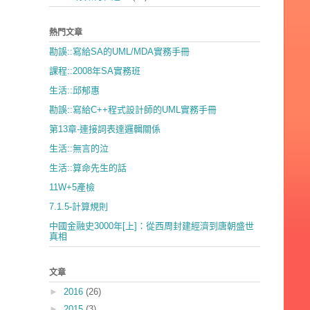
熱門文章
勘誤::寫給SA的UML/MDA實務手冊
課程::2008年SA實務班
生活::邱郁惠
勘誤::寫給C++程式設計師的UML實務手冊
第13章-連接詞表達邏輯關係
生活::無言的泣
生活::算命先生的話
11W+5產檢
7.1.5-計算規則
中國金融史3000年[上]：從西周封建經濟到唐朝盛世
真相
文章
►
2016
(26)
►
2015
(3)