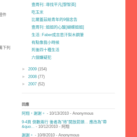
壹周刊::尋找平凡[黎智英]
吃玉米
證件
比爾蓋茲給青年的9個忠告
壹周刊::姐姐的心酸[蝴蝶姐姐]
生活::Faber成吉思汗梨木鋼筆
有點像我小時候
備下列
死後四十種生活
六個嫌疑犯
►
2009
(154)
►
2008
(77)
►
2007
(52)
回應
阿翔，謝謝。
- 10/13/2010
- Anonymous
9-4頁 倒數兩行 後者為"待"開放箭頭... 應改為"帶
&quo...
- 10/12/2010
- 阿翔
謝謝。
- 10/8/2010
- Anonymous