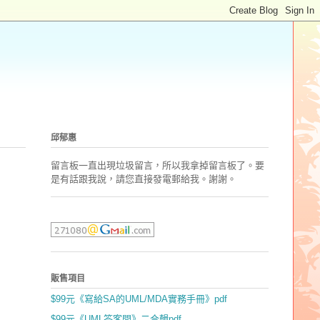
邱郁惠
留言板一直出現垃圾留言，所以我拿掉留言板了。要
是有話跟我說，請您直接發電郵
給我。謝謝。
販售項目
$99元《寫給SA的UML/MDA實務手冊》pdf
$99元《UML答客問》二合輯pdf