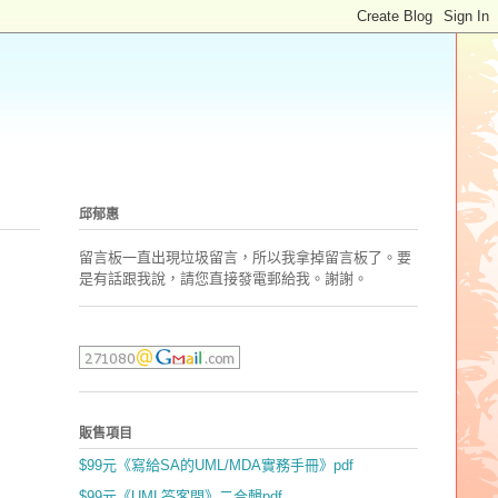
邱郁惠
留言板一直出現垃圾留言，所以我拿掉留言板了。要
是有話跟我說，請您直接發電郵
給我。謝謝。
販售項目
$99元《寫給SA的UML/MDA實務手冊》pdf
$99元《UML答客問》二合輯pdf