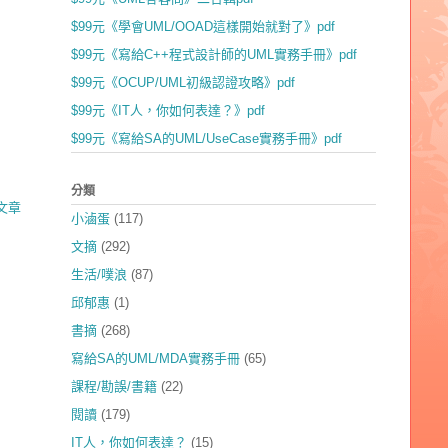
$99元《學會UML/OOAD這樣開始就對了》pdf
$99元《寫給C++程式設計師的UML實務手冊》pdf
$99元《OCUP/UML初級認證攻略》pdf
$99元《IT人，你如何表達？》pdf
$99元《寫給SA的UML/UseCase實務手冊》pdf
分類
文章
小滷蛋
(117)
文摘
(292)
生活/噗浪
(87)
邱郁惠
(1)
書摘
(268)
寫給SA的UML/MDA實務手冊
(65)
課程/勘誤/書籍
(22)
閱讀
(179)
IT人，你如何表達？
(15)