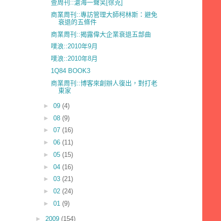
壹周刊::滄海一聲笑[徐克]
商業周刊::專訪管理大師柯林斯：避免
衰退的五條件
商業周刊::揭露偉大企業衰退五部曲
噗浪::2010年9月
噗浪::2010年8月
1Q84 BOOK3
商業周刊::博客來創辦人復出，對打老
東家
►
09
(4)
►
08
(9)
►
07
(16)
►
06
(11)
►
05
(15)
►
04
(16)
►
03
(21)
►
02
(24)
►
01
(9)
►
2009
(154)