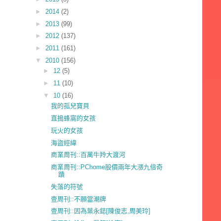
►
2014
(2)
►
2013
(99)
►
2012
(137)
►
2011
(161)
▼
2010
(156)
►
12
(5)
►
11
(10)
▼
10
(16)
我的孤兒寶貝
直搗蜂窩的女孩
玩火的女孩
海盜經緯
商業周刊::百萬牛羚大渡河
商業周刊::PChome股價兩年大漲九倍奇
蹟
失落的符號
壹周刊::不願當潮牌
壹周刊::因為葉永鋕[陳俊志,周美玲]