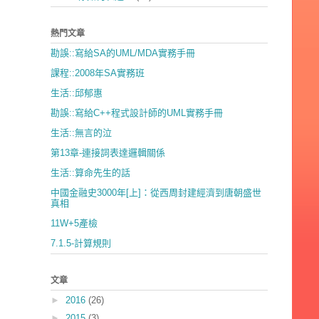
熱門文章
勘誤::寫給SA的UML/MDA實務手冊
課程::2008年SA實務班
生活::邱郁惠
勘誤::寫給C++程式設計師的UML實務手冊
生活::無言的泣
第13章-連接詞表達邏輯關係
生活::算命先生的話
中國金融史3000年[上]：從西周封建經濟到唐朝盛世
真相
11W+5產檢
7.1.5-計算規則
文章
►
2016
(26)
►
2015
(3)