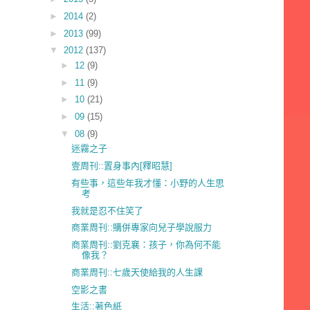
►
2014
(2)
►
2013
(99)
▼
2012
(137)
►
12
(9)
►
11
(9)
►
10
(21)
►
09
(15)
▼
08
(9)
迷霧之子
壹周刊::置身事內[釋昭慧]
有些事，這些年我才懂：小野的人生思
考
我就是忍不住笑了
商業周刊::購併專家向兒子學說服力
商業周刊::劉克襄：孩子，你為何不能
像我？
商業周刊::七歲天使給我的人生課
空影之書
生活::著色紙