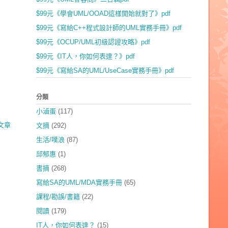
$99元《學會UML/OOAD這樣開始就對了》pdf
$99元《寫給C++程式設計師的UML實務手冊》pdf
$99元《OCUP/UML初級認證攻略》pdf
$99元《IT人，你如何表達？》pdf
$99元《寫給SA的UML/UseCase實務手冊》pdf
分類
小滷蛋
(117)
文章
文摘
(292)
生活/噗浪
(87)
邱郁惠
(1)
書摘
(268)
寫給SA的UML/MDA實務手冊
(65)
課程/勘誤/書籍
(22)
閱讀
(179)
IT人，你如何表達？
(15)