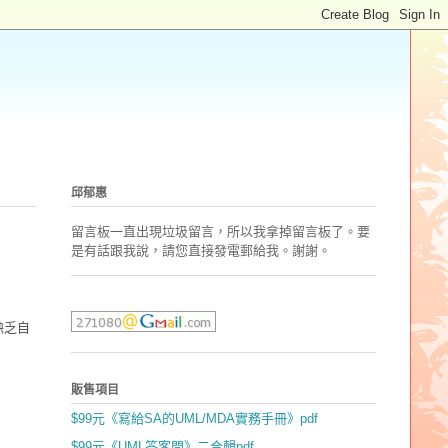
邱郁惠
留言板一直出現垃圾留言，所以我拿掉留言板了。要
是有話跟我說，請您直接發電郵
給我。謝謝。
缺乏自
販售項目
$99元《寫給SA的UML/MDA實務手冊》pdf
$99元《UML答客問》二合輯pdf