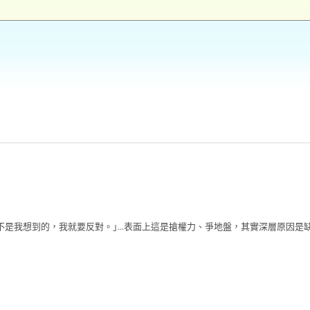
只要這個主意不是我想到的，我就要反對。｣...表面上這是搶權力、爭地盤，其實深層原因是