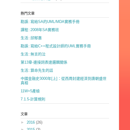
熱門文章
勘誤::寫給SA的UML/MDA實務手冊
課程::2008年SA實務班
生活::邱郁惠
勘誤::寫給C++程式設計師的UML實務手冊
生活::無言的泣
第13章-連接詞表達邏輯關係
生活::算命先生的話
中國金融史3000年[上]：從西周封建經濟到唐朝盛世
真相
11W+5產檢
7.1.5-計算規則
文章
►
2016
(26)
►
2015
(3)