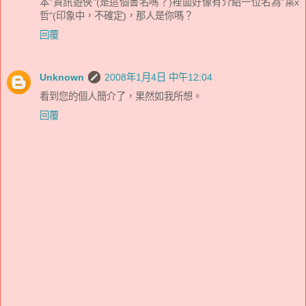
本"資訊遊俠"(是這個書名嗎？)裡面好像有介紹一位名為"葉x
哲"(印象中，不確定)，那人是你嗎？
回覆
Unknown
2008年1月4日 中午12:04
看到您的個人簡介了，果然如我所想。
回覆