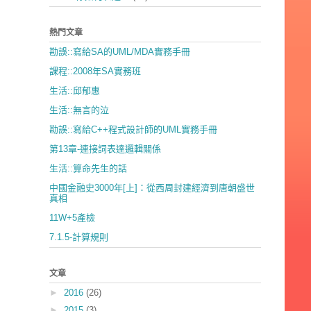
熱門文章
勘誤::寫給SA的UML/MDA實務手冊
課程::2008年SA實務班
生活::邱郁惠
生活::無言的泣
勘誤::寫給C++程式設計師的UML實務手冊
第13章-連接詞表達邏輯關係
生活::算命先生的話
中國金融史3000年[上]：從西周封建經濟到唐朝盛世
真相
11W+5產檢
7.1.5-計算規則
文章
►
2016
(26)
►
2015
(3)