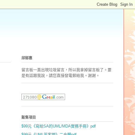
邱郁惠
留言板一直出現垃圾留言，所以我拿掉留言板了。要
是有話跟我說，請您直接發電郵
給我。謝謝。
販售項目
$99元《寫給SA的UML/MDA實務手冊》pdf
$99元《UML答客問》二合輯pdf