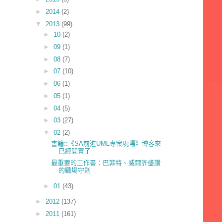
►
2014
(2)
▼
2013
(99)
►
10
(2)
►
09
(1)
►
08
(7)
►
07
(10)
►
06
(1)
►
05
(1)
►
04
(5)
►
03
(27)
▼
02
(2)
書籍::《SA前進UML專案現場》博客來
已經開賣了
最重要的工作書：巴菲特、威爾許盛讚
的職場守則
►
01
(43)
►
2012
(137)
►
2011
(161)