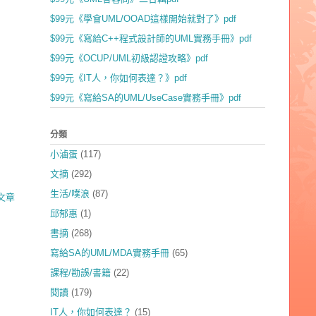
$99元《學會UML/OOAD這樣開始就對了》pdf
$99元《寫給C++程式設計師的UML實務手冊》pdf
$99元《OCUP/UML初級認證攻略》pdf
$99元《IT人，你如何表達？》pdf
$99元《寫給SA的UML/UseCase實務手冊》pdf
分類
小滷蛋
(117)
文摘
(292)
生活/噗浪
(87)
文章
邱郁惠
(1)
書摘
(268)
寫給SA的UML/MDA實務手冊
(65)
課程/勘誤/書籍
(22)
閱讀
(179)
IT人，你如何表達？
(15)