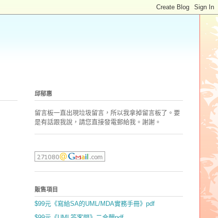
邱郁惠
留言板一直出現垃圾留言，所以我拿掉留言板了。要
是有話跟我說，請您直接發電郵
給我。謝謝。
販售項目
$99元《寫給SA的UML/MDA實務手冊》pdf
$99元《UML答客問》二合輯pdf