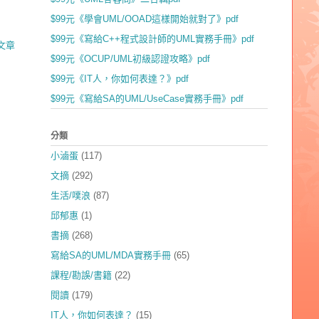
$99元《學會UML/OOAD這樣開始就對了》pdf
$99元《寫給C++程式設計師的UML實務手冊》pdf
文章
$99元《OCUP/UML初級認證攻略》pdf
$99元《IT人，你如何表達？》pdf
$99元《寫給SA的UML/UseCase實務手冊》pdf
分類
小滷蛋
(117)
文摘
(292)
生活/噗浪
(87)
邱郁惠
(1)
書摘
(268)
寫給SA的UML/MDA實務手冊
(65)
課程/勘誤/書籍
(22)
閱讀
(179)
IT人，你如何表達？
(15)