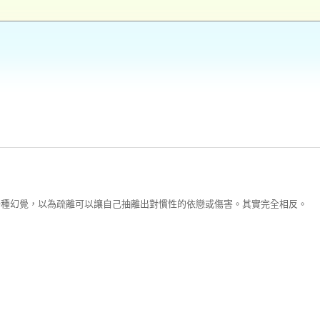
一種幻覺，以為疏離可以讓自己抽離出對慣性的依戀或傷害。其實完全相反。