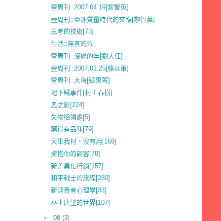
壹周刊::2007.04.19[黎智英]
壹周刊::亞洲質量時代的來臨[黎智英]
思考的技術[73]
生活::無言的泣
壹周刊::沒過的年[劉大任]
壹周刊::2007.01.25[駱以軍]
壹周刊::大海[張惠菁]
地下鐵事件[村上春樹]
風之影[224]
失物招領處[5]
窮得有品味[79]
天生我材，沒有用[169]
擁抱你的顧客[78]
新差異化行銷[157]
和平戰士的旅程[280]
新消費者心理學[33]
巫士唐望的世界[107]
►
08
(3)