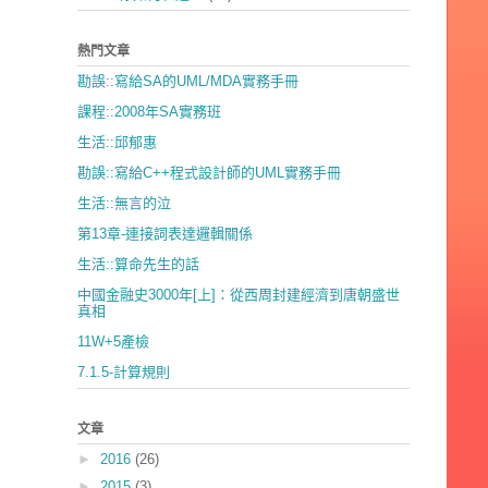
熱門文章
勘誤::寫給SA的UML/MDA實務手冊
課程::2008年SA實務班
生活::邱郁惠
勘誤::寫給C++程式設計師的UML實務手冊
生活::無言的泣
第13章-連接詞表達邏輯關係
生活::算命先生的話
中國金融史3000年[上]：從西周封建經濟到唐朝盛世
真相
11W+5產檢
7.1.5-計算規則
文章
►
2016
(26)
►
2015
(3)