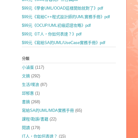
$99元《學會UML/OOAD這樣開始就對了》pdf
$99元《寫給C++程式設計師的UML實務手冊》pdf
$99元《OCUP/UML初級認證攻略》pdf
$99元《IT人，你如何表達？》pdf
$99元《寫給SA的UML/UseCase實務手冊》pdf
分類
小滷蛋
(117)
文摘
(292)
生活/噗浪
(87)
邱郁惠
(1)
書摘
(268)
寫給SA的UML/MDA實務手冊
(65)
課程/勘誤/書籍
(22)
閱讀
(179)
IT人，你如何表達？
(15)