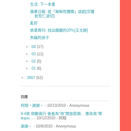
生活::下一本書
蘋果日報::從「喇嘛性醜聞」談起[宗薩
欽哲仁波切]
亂好
商業周刊::找出關鍵的20%[王文靜]
失竊的孩子
►
04
(17)
►
03
(11)
►
02
(5)
►
01
(6)
►
2007
(52)
回應
阿翔，謝謝。
- 10/13/2010
- Anonymous
9-4頁 倒數兩行 後者為"待"開放箭頭... 應改為"帶
&quo...
- 10/12/2010
- 阿翔
謝謝。
- 10/8/2010
- Anonymous