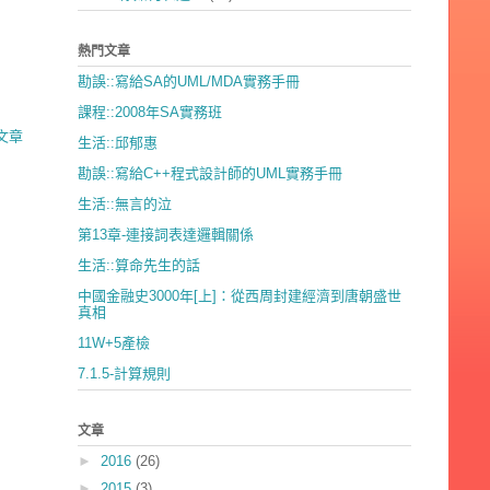
熱門文章
勘誤::寫給SA的UML/MDA實務手冊
課程::2008年SA實務班
文章
生活::邱郁惠
勘誤::寫給C++程式設計師的UML實務手冊
生活::無言的泣
第13章-連接詞表達邏輯關係
生活::算命先生的話
中國金融史3000年[上]：從西周封建經濟到唐朝盛世
真相
11W+5產檢
7.1.5-計算規則
文章
►
2016
(26)
►
2015
(3)