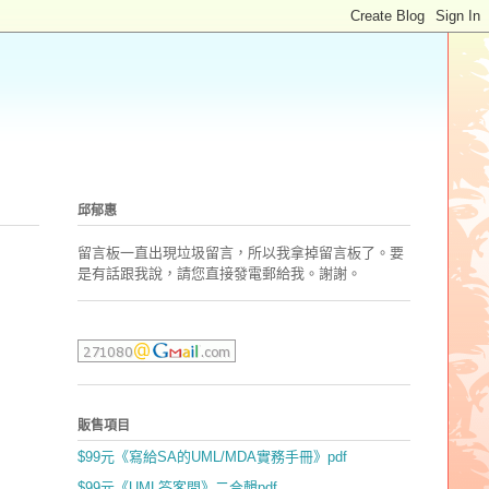
邱郁惠
留言板一直出現垃圾留言，所以我拿掉留言板了。要
是有話跟我說，請您直接發電郵
給我。謝謝。
販售項目
$99元《寫給SA的UML/MDA實務手冊》pdf
$99元《UML答客問》二合輯pdf