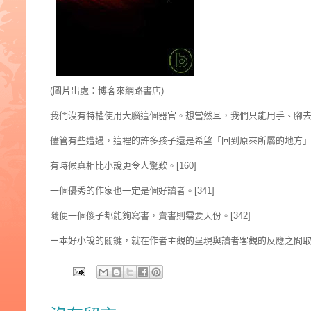
(圖片出處：博客來網路書店)
我們沒有特權使用大腦這個器官。想當然耳，我們只能用手、腳去做
儘管有些遭遇，這裡的許多孩子還是希望「回到原來所屬的地方」，
有時候真相比小說更令人驚歎。[160]
一個優秀的作家也一定是個好讀者。[341]
隨便一個傻子都能夠寫書，賣書則需要天份。[342]
ㄧ本好小說的關鍵，就在作者主觀的呈現與讀者客觀的反應之間取得一