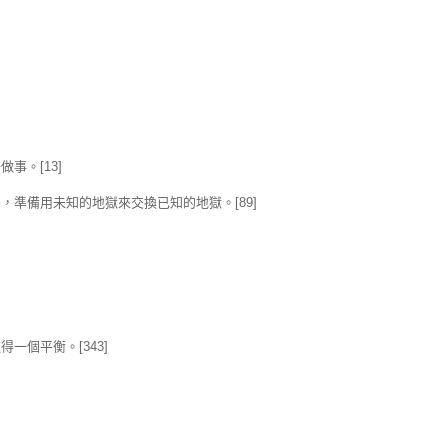
事。[13]
準備用未知的地獄來交換已知的地獄。[89]
個平衡。[343]