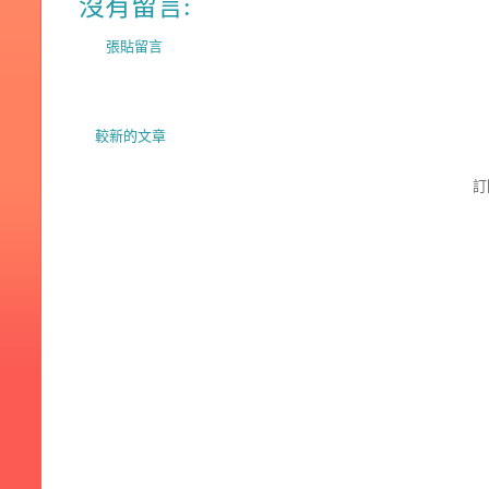
沒有留言:
張貼留言
較新的文章
訂