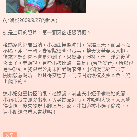
(小滷蛋2009/9/27的照片)
這是上周的照片，第一顆牙齒超級明顯。
老媽家的鄰居出殯，小滷蛋疑似沖到，發燒三天，而且不吃
不喝，瘦了一圈。去醫院檢查也沒事，整天哭著要大人抱，
後來才想到會不會是沖到了，果然要了淨符，淨一淨之後就
沒事了。老媽說，有些小孩比較「貴氣」(台語發音)，所以容
易沖煞到。我跟老公周末回老媽家時，小滷蛋已經正常了，
開始願意喝奶，也睡得安穩了，同時開始恢復皮蛋本色，爬
上爬下的。
這小妞鬼靈精怪的很，老媽說，前些天小姪子偷咬她的腳，
小滷蛋沒立即哭出來，等老媽靠近時，才嚎啕大哭。大人覺
得奇怪，後來發現小腳上有牙痕，才知道被小姪子偷咬了。
這小妞還會看人告狀呢！
分享