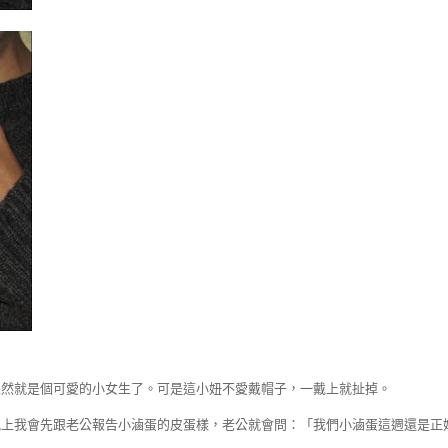
果然就是個可愛的小女生了。可是這小妞不愛戴帽子，一戴上就扯掉。
晚上我會先跟老公報告小滷蛋的皮蛋樣，老公就會問：「我們小滷蛋這週還是正