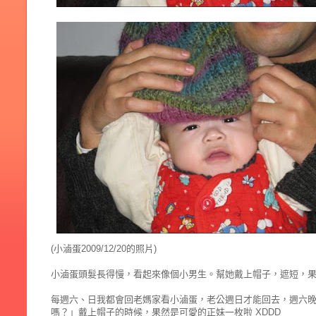
(小滷蛋2009/12/20的照片)
小滷蛋頭髮長得慢，看起來像個小男生。幫她戴上帽子，遮短，
每週六、日我都會回老媽家看小滷蛋，老公週日才能回去，週六
嗎？」戴上帽子的時候，果然是可愛的正妹一枚啦 XDDD