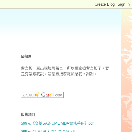
邱郁惠
留言板一直出現垃圾留言，所以我拿掉留言板了。要
是有話跟我說，請您直接發電郵
給我。謝謝。
販售項目
$99元《寫給SA的UML/MDA實務手冊》pdf
$99元《UML答客問》二合輯pdf