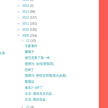
►
2014
(2)
►
2013
(99)
►
2012
(137)
►
2011
(161)
►
2010
(156)
▼
2009
(154)
▼
12
(10)
手套事件
戴帽子
文章
星巴克救了我一命
壹周刊::自信[黎智英]
吃柳丁
壹周刊::野性在呼喚[青木由香]
聽電話
會走2~3步了
生活::算命先生的話
生活::廣告收益
►
11
(4)