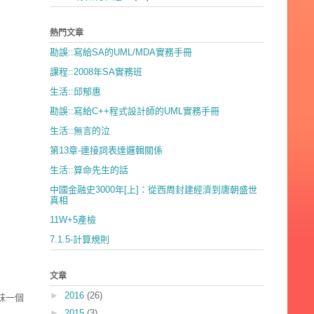
熱門文章
勘誤::寫給SA的UML/MDA實務手冊
課程::2008年SA實務班
生活::邱郁惠
勘誤::寫給C++程式設計師的UML實務手冊
生活::無言的泣
第13章-連接詞表達邏輯關係
生活::算命先生的話
中國金融史3000年[上]：從西周封建經濟到唐朝盛世
真相
11W+5產檢
7.1.5-計算規則
文章
►
2016
(26)
妹一個
►
2015
(3)