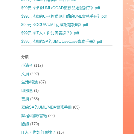
$99元《學會UML/OOAD這樣開始就對了》pdf
$99元《寫給C++程式設計師的UML實務手冊》pdf
$99元《OCUP/UML初級認證攻略》pdf
$99元《IT人，你如何表達？》pdf
$99元《寫給SA的UML/UseCase實務手冊》pdf
分類
小滷蛋
(117)
文摘
(292)
生活/噗浪
(87)
邱郁惠
(1)
書摘
(268)
寫給SA的UML/MDA實務手冊
(65)
課程/勘誤/書籍
(22)
閱讀
(179)
IT人，你如何表達？
(15)