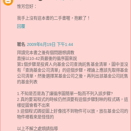
惟芳您好：
我手上沒有這本書的二手書喔，抱歉了！
回覆
匿名
2009年6月19日 下午1:44
拜讀完本書之後有個問題想請教
直接以10-42頁最後的循序圖來說
第1個步驟是投資人向基金公司查詢託售基金清單，圖中並沒
有「查詢基金公司清單」的這個步驟，裡論上應該先取得基金
公司清單，然後選擇某基金公司之後，再列出該基金公司託售
的基金列表
1.不知是否是為了讓循序圖簡單一點而不列入該步驟?
2.真的要寫程式的時候仍然須要有這個步驟對映的程式碼，這
樣從圖會看不出來
3.這個程式碼從圖上好像找不到物件可以放，放在基金公司的
物件裡看來是怪怪的
以上不解之處煩請指導