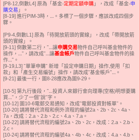
[P8-12,倒數L4] 原為「基金-
定期定額申購
」，改成「基金-
申
購交易
」。
[8-19] 進行PIM-3時，...。多標了一個步驟，應該改成四個步
驟。
[P9-4,倒數L1] 原為「
待
開放箭頭的實線」，改成「
帶
開放箭
頭的實線」。
[9-11] 倒數第二行，"...讓
申購交易
物件自己呼叫基金物件的
操作，..."，請改成"...讓
基金帳戶
物件自己呼叫基金物件的操
作..."。
[9-19,L3] "單筆申購" 新增「設定申購日期」操作,使用「扣
款」和「產生交易編號」操作，請改成"基金帳戶"...。
[9-21] 最後一行，圖8-28應改為圖9-29。
[10-5] 第九行後段，"...投資人來銀行會向理專(空格)明想要購
買..."，少了一個"說"字。
[10-12] 圖10-6電郵交易通知，改成"電郵投資對帳單"。
[10-20] 請將替代流程和例外流程的編號2a、2b、2c、4a、
7a，改成：2.a、2.b、2.c、4.a、7.a。
[10-22] 請將替代流程的編號2a、2b、2c，改成：2.a、2.b、
2.c。
[10-24] 請將替代流程的編號4a、4b、4c，改成：4.a、4.b、