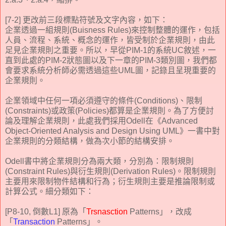
[7-2] 更改前三段標點符號及文字內容，如下：
企業透過一組規則(Buisness Rules)來控制整體的運作，包括
人員、流程、系統、概念的運作，皆受制於企業規則，由此
足見企業規則之重要。所以，早從PIM-1的系統UC敘述，一
直到此處的PIM-2狀態圖以及下一章的PIM-3類別圖，我們都
會要求系統分析師必需透過這些UML圖，記錄且呈現重要的
企業規則。
企業領域中任何一項必須遵守的條件(Conditions)、限制
(Constraints)或政策(Policies)都算是企業規則。為了方便討
論及理解企業規則，此處我們採用Odell在《Advanced
Object-Oriented Analysis and Design Using UML》一書中對
企業規則的分類結構，做為次小節的結構安排。
Odell書中將企業規則分為兩大類，分別為：限制規則
(Constraint Rules)與衍生規則(Derivation Rules)。限制規則
主要用來限制物件結構和行為；衍生規則主要是推論限制或
計算公式。細分類如下：
[P8-10, 倒數L1] 原為「
Trsnasction
Patterns」，改成
「
Transaction
Patterns」。