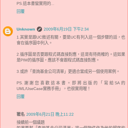
PS.這本書蠻實用的...
回覆
Unknown
2009年6月19日 下午2:34
1.其實是跟UC敘述有關，要是UC有列入這一個步驟的話，也
會在循序圖中列入。
2.循序圖是否要跟程式碼直接對應，這是有待商榷的。這如果
是PIM的循序圖，應該不會跟程式碼直接對應。
3.或許「查詢基金公司清單」更適合當成另一個使用案例。
PS.謝謝您喜歡這本書。即將出版的「寫給SA的
UML/UseCase實務手冊」，也很實用喔！
回覆
匿名
2009年6月21日 晚上11:22
接續前一個議題
如果要幫「查詢基金公司清單」找一個物件作為他的歸宿的