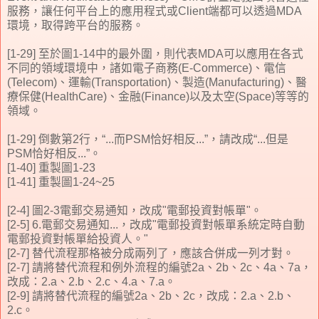
服務，讓任何平台上的應用程式或Client端都可以透過MDA
環境，取得跨平台的服務。
[1-29] 至於圖1-14中的最外圍，則代表MDA可以應用在各式
不同的領域環境中，諸如電子商務(E-Commerce)、電信
(Telecom)、運輸(Transportation)、製造(Manufacturing)、醫
療保健(HealthCare)、金融(Finance)以及太空(Space)等等的
領域。
[1-29] 倒數第2行，“...而PSM恰好相反...”，請改成“...但是
PSM恰好相反...”。
[1-40] 重製圖1-23
[1-41] 重製圖1-24~25
[2-4] 圖2-3電郵交易通知，改成"電郵投資對帳單"。
[2-5] 6.電郵交易通知...，改成"電郵投資對帳單系統定時自動
電郵投資對帳單給投資人。"
[2-7] 替代流程那格被分成兩列了，應該合併成一列才對。
[2-7] 請將替代流程和例外流程的編號2a、2b、2c、4a、7a，
改成：2.a、2.b、2.c、4.a、7.a。
[2-9] 請將替代流程的編號2a、2b、2c，改成：2.a、2.b、
2.c。