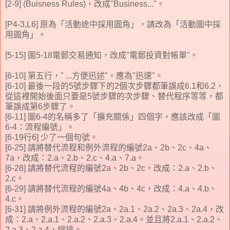
[2-9] (Buisness Rules)，改成"Business..."。
[P4-3,L6] 原為「活動
途
中採用圓角」，請改為「活動
圖
中採
用圓角」。
[5-15] 圖5-18電郵交易通知，改成"電郵投資對帳單"。
[6-10] 第五行，" ...方便迅述"，應為"迅速"。
[6-10] 最後一段的5號步驟下的2個次步驟都筆誤成6.1和6.2，
從這裡開始後面只要是5號步驟的次步驟、替代程序等等，都
筆誤成第6步驟了。
[6-11] 圖6-4的名稱多了「擴充關係」四個字，應該改成「圖
6-4：流程編號」。
[6-19行6] 少了一個句號。
[6-25] 請將替代流程和例外流程的編號2a、2b、2c、4a、
7a，改成：2.a、2.b、2.c、4.a、7.a。
[6-28] 請將替代流程的編號2a、2b、2c，改成：2.a、2.b、
2.c。
[6-29] 請將替代流程的編號4a、4b、4c，改成：4.a、4.b、
4.c。
[6-31] 請將例外流程的編號2a、2a.1、2a.2、2a.3、2a.4，改
成：2.a、2.a.1、2.a.2、2.a.3、2.a.4。並且將2.a.1、2.a.2、
2.a.3、2.a.4，縮排。