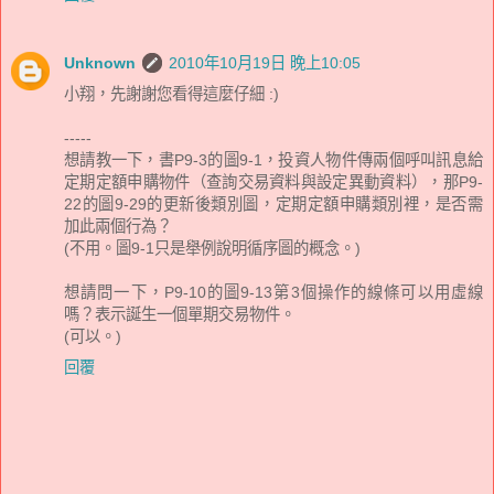
Unknown
2010年10月19日 晚上10:05
小翔，先謝謝您看得這麼仔細 :)
-----
想請教一下，書P9-3的圖9-1，投資人物件傳兩個呼叫訊息給
定期定額申購物件（查詢交易資料與設定異動資料），那P9-
22的圖9-29的更新後類別圖，定期定額申購類別裡，是否需
加此兩個行為？
(不用。圖9-1只是舉例說明循序圖的概念。)
想請問一下，P9-10的圖9-13第3個操作的線條可以用虛線
嗎？表示誕生一個單期交易物件。
(可以。)
回覆