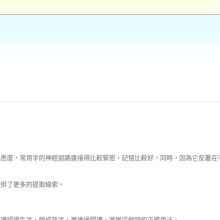
熟悉度，常用字的神經迴路連接得比較緊密，記憶比較好，同時，因為它反覆在
提供了更多的提取線索。
閱讀認識生字，變成熟字，更透過閱讀，掌握這個詞的正確用法。