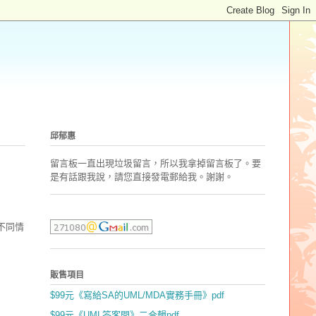
邱郁惠
留言板一直出現垃圾留言，所以我拿掉留言板了。要
是有話跟我說，請您直接發電郵
給我。謝謝。
不同情
販售項目
$99元《寫給SA的UML/MDA實務手冊》pdf
$99元《UML答客問》二合輯pdf