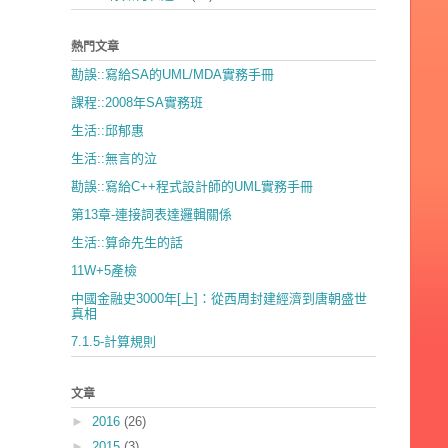
熱門文章
勘誤::寫給SA的UML/MDA實務手冊
課程::2008年SA實務班
生活::邱郁惠
生活::無言的泣
勘誤::寫給C++程式設計師的UML實務手冊
第13章-連接詞表達邏輯關係
生活::算命先生的話
11W+5產檢
中國金融史3000年[上]：從西周封建經濟到唐朝盛世
真相
7.1.5-計算規則
文章
►
2016
(26)
►
2015
(3)