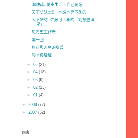
30雜誌::精彩生活，自己創造
天下雜誌::讀一本課本是不夠的
天下雜誌::佐藤可士和的「創意整理
學」
思考型工作者
翻一圈
旅行與人生的奧義
認不得爸爸
►
05
(21)
►
04
(18)
►
03
(9)
►
02
(13)
►
01
(4)
►
2008
(77)
►
2007
(52)
回應