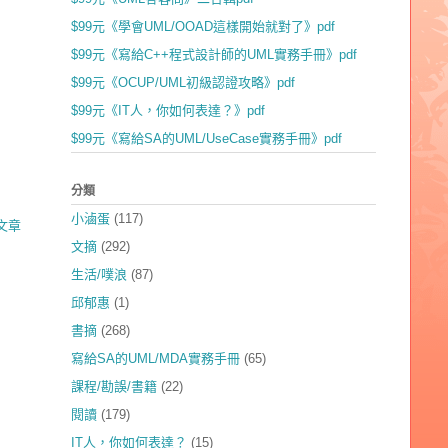
$99元《學會UML/OOAD這樣開始就對了》pdf
$99元《寫給C++程式設計師的UML實務手冊》pdf
$99元《OCUP/UML初級認證攻略》pdf
$99元《IT人，你如何表達？》pdf
$99元《寫給SA的UML/UseCase實務手冊》pdf
分類
小滷蛋
(117)
文章
文摘
(292)
生活/噗浪
(87)
邱郁惠
(1)
書摘
(268)
寫給SA的UML/MDA實務手冊
(65)
課程/勘誤/書籍
(22)
閱讀
(179)
IT人，你如何表達？
(15)