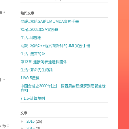
拾。
熱門文章
勘誤::寫給SA的UML/MDA實務手冊
課程::2008年SA實務班
生活::邱郁惠
勘誤::寫給C++程式設計師的UML實務手冊
生活::無言的泣
第13章-連接詞表達邏輯關係
生活::算命先生的話
11W+5產檢
相。
中國金融史3000年[上]：從西周封建經濟到唐朝盛世
真相
7.1.5-計算規則
文章
►
2016
(26)
，羚羊
►
2015
(3)