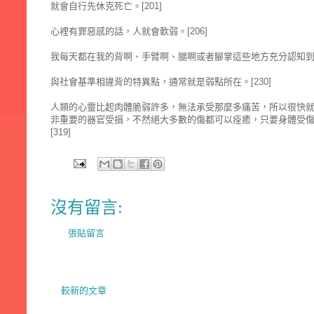
就會自行先休克死亡。[201]
心裡有罪惡感的話，人就會軟弱。[206]
我每天都在我的背啊、手臂啊、腿啊或者腳掌這些地方充分認知到自
與社會基準相違背的特異點，通常就是弱點所在。[230]
人類的心靈比起肉體脆弱許多，無法承受那麼多痛苦，所以很快
非重要的器官受損，不然絕大多數的傷都可以痊癒，只要身體受
[319]
沒有留言:
張貼留言
較新的文章