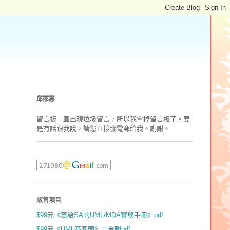
邱郁惠
留言板一直出現垃圾留言，所以我拿掉留言板了。要
是有話跟我說，請您直接發電郵
給我。謝謝。
販售項目
$99元《寫給SA的UML/MDA實務手冊》pdf
$99元《UML答客問》二合輯pdf