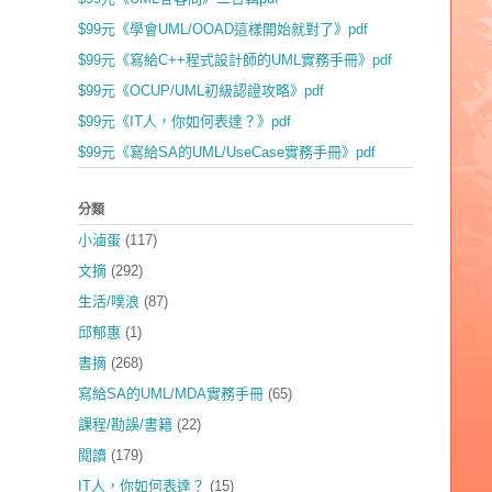
$99元《學會UML/OOAD這樣開始就對了》pdf
$99元《寫給C++程式設計師的UML實務手冊》pdf
$99元《OCUP/UML初級認證攻略》pdf
$99元《IT人，你如何表達？》pdf
$99元《寫給SA的UML/UseCase實務手冊》pdf
分類
小滷蛋
(117)
文摘
(292)
生活/噗浪
(87)
邱郁惠
(1)
書摘
(268)
寫給SA的UML/MDA實務手冊
(65)
課程/勘誤/書籍
(22)
閱讀
(179)
IT人，你如何表達？
(15)