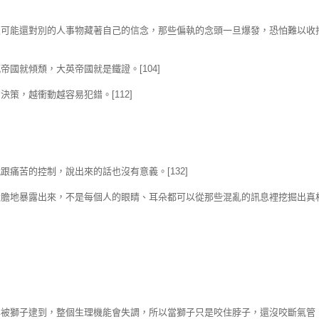
很可能還對別的人事物藏著自己的信念，那些偏執的念頭一旦爆發，恐怕難以收
國就傾頹，大英帝國就是鐵證。[104]
策，越衝動越容易犯錯。[112]
痛苦的控制，說出來的話也沒有意義。[132]
大膽地暴露出來，不是每個人的眼睛、耳朵都可以從那些混亂的訊息裡挖掘出真
羊被獅子逮到，整個生理機能會失調，所以當獅子只是咬住脖子，還沒咬斷氣管