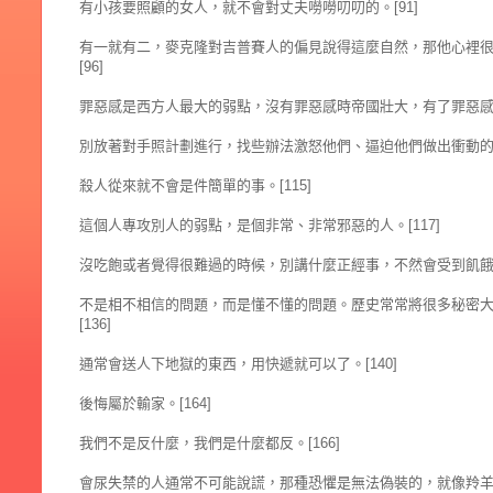
有小孩要照顧的女人，就不會對丈夫嘮嘮叨叨的。[91]
有一就有二，麥克隆對吉普賽人的偏見說得這麼自然，那他心裡
[96]
罪惡感是西方人最大的弱點，沒有罪惡感時帝國壯大，有了罪惡感帝
別放著對手照計劃進行，找些辦法激怒他們、逼迫他們做出衝動的決
殺人從來就不會是件簡單的事。[115]
這個人專攻別人的弱點，是個非常、非常邪惡的人。[117]
沒吃飽或者覺得很難過的時候，別講什麼正經事，不然會受到飢餓跟
不是相不相信的問題，而是懂不懂的問題。歷史常常將很多秘密
[136]
通常會送人下地獄的東西，用快遞就可以了。[140]
後悔屬於輸家。[164]
我們不是反什麼，我們是什麼都反。[166]
會尿失禁的人通常不可能說謊，那種恐懼是無法偽裝的，就像羚