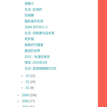
啃鵝爪
生活::奶泡杯
玩相機
龍紋身的女孩
1Q84 BOOK1~2
生活::邱郁惠作品年表
老菸槍
姊姊的守護者
蘇西的世界
2012：失落的預言
噗浪::2010年3月
生活::部落格觀察922名
►
03
(21)
►
02
(24)
►
01
(9)
►
2009
(154)
►
2008
(77)