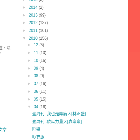
►
2014
(2)
►
2013
(99)
►
2012
(137)
►
2011
(161)
▼
2010
(156)
►
12
(5)
道，除
►
11
(10)
。
►
10
(16)
►
09
(4)
►
08
(9)
►
07
(16)
►
06
(11)
►
05
(15)
▼
04
(16)
壹周刊::我也是麋鹿人[林正盛]
壹周刊::傻瓜力量大[袁瓊瓊]
睡姿
文章
晾衣服