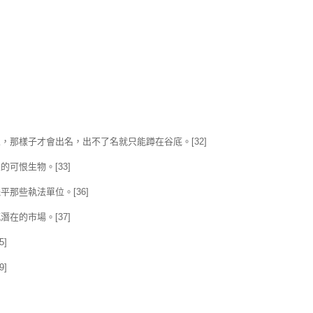
那樣子才會出名，出不了名就只能蹲在谷底。[32]
可恨生物。[33]
那些執法單位。[36]
在的市場。[37]
]
]