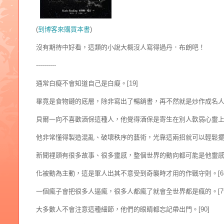
(
到博客來購買本書
)
沒有期待中好看，這類的小說大概沒人寫得過丹．布朗吧！
----------
通常白癡不會知道自己是白癡。[19]
畢竟是食物鏈的底層，除非寫出了暢銷書，再不然就是炒作成名人，
貝爾一向不喜歡酒保這種人，他覺得酒保是寄生在別人軟弱心靈上的
他非常懂得製造混亂、破壞秩序的藝術，光靠這兩招就可以輕鬆擺平
新聞裡頭有很多故事、很多靈感，整個世界的動向都可能是他靈感潛
化被動為主動，這是軍人出其不意受到奇襲時才用的作戰守則。[65
一個瘋子會把很多人逼瘋，很多人都瘋了就會全世界都是瘋的。[79
大多數人不會注意這種細節，他們的眼睛都忘記帶出門。[90]