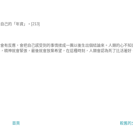
己的「年資」。[213]
就會有反應，會把自己感受到的事情揉成一團以後生出個結論來。人類的心不知
傷，精神就會緊張，最後就會放棄希望，在這種時刻，人類會認為死了比活著好
首頁
較舊的