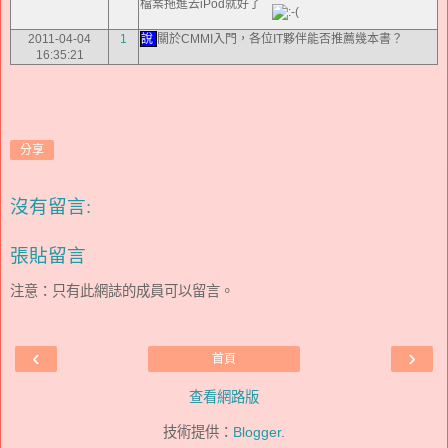
檔案拖進去iPod就好了
2011-04-04
1
說
關於CMMI入門，各位IT夥伴能否推薦幾本書？
16:35:21
分享
沒有留言:
張貼留言
注意：只有此網誌的成員可以留言。
‹
›
首頁
查看網路版
技術提供：
Blogger
.