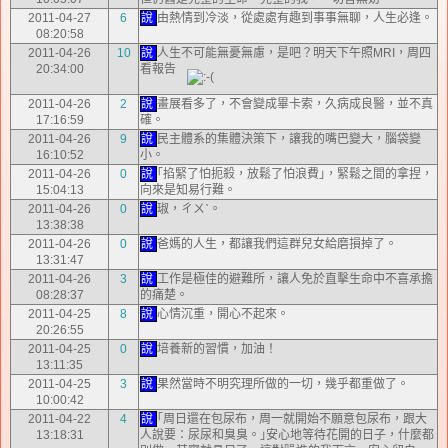
2011-04-27
6
說
由熱情到冷淡，從處處有趣到事事無聊，人生必逢。
08:20:58
2011-04-26
10
說
人生不可能無憂無慮，是吧？明天下午照MRI，周四
20:34:00
看報告
2011-04-26
2
說
畫展看多了，不會變成畢卡索，久病成良醫，並不真
17:16:59
確。
2011-04-26
9
說
民主體系的集體決策下，讓我的嘴巴變大，腦袋變
16:10:52
小。
2011-04-26
0
說
｢掐緊了怕扼殺，放鬆了怕浪費｣，緊鬆之間的拿捏，
15:04:13
向來是知易行難。
2011-04-26
0
說
琡，ㄔㄨˋ。
13:38:38
2011-04-26
0
說
爸媽的人生，都讓我們這群兒女給磨損掉了。
13:31:47
2011-04-26
3
說
工作是極佳的避難所，讓人免於直擊生命中不喜承擔
08:28:37
的痛楚。
2011-04-25
8
說
心情沉重，開心不起來。
20:26:55
2011-04-25
0
說
培養新的習慣，加油！
13:11:35
2011-04-25
3
說
果然當時不明究理所做的一切，幾乎都重做了。
10:00:42
2011-04-22
4
說
｢周日還在包尿布，周一就開始不願意包尿布，跟大
13:18:31
人說要：尿尿和臭臭。｣安心地等待花開的日子，什麼都