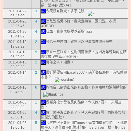
別做，其實就具足了。這對躁進的我而言，安心留白，
是一輩子的課題吧！
2011-04-22
10
說
今天沒有陽光，多事之秋
08:43:00
2011-04-20
4
說
溼氣對筋骨不好，我決定練習一週只洗一次澡
20:25:45
XDDDD
2011-04-20
4
說
吐血，我拿舊檔覆蓋新檔...orz
15:41:02
2011-04-19
2
說
多給一些時間，確實可以把事情做得仔細些。
13:02:32
2011-04-18
9
說
原來一直以來，左腿偶爾微痛，是因為年輕時的左腰
08:49:09
傷從來沒有真正痊癒過。
2011-04-15
2
說
庸俗之人，如我。
08:39:28
2011-04-14
2
說
最近需要使用Excel 2007，請問各位夥伴可有推薦哪
08:36:53
本書？
2011-04-13
6
說
捍衛自己創造出來的有形物，容易嗑撞地遍體鱗傷的
08:46:58
2011-04-06
1
說
做暖身操才發現肌肉酸痛，今天跑4圈，一天增加一
22:39:39
圈。
2011-04-05
4
說
好一陣子沒去跑步了，今天先跑個3圈，再逐步增加
20:50:13
回原先的圈數。
2011-04-05
5
說
我實在很不會使用iTunes，每次加檔案到iPod，都要
13:05:10
搞半天。為什麼不能像其他的mp3 player一樣，把mp3