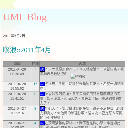
UML Blog
2011年5月2日
噗浪::2011年4月
時間
回覆
內容
2011-04-29
7
說
昨天才覺得無聊而已，今天就被賦予一項新任務，我
08:30:49
懷疑自己被監控中
2011-04-28
16
說
老媽周六手術，明晚我去睡醫院陪她，希望一切順利
19:55:02
啊！
2011-04-28
0
說
語言涉及到溝通，多半只能使用雙方程度相當的詞
15:41:51
彙，如入淺灘，久而久之，便失去了使用高深詞彙的能
力了。
2011-04-27
8
說
年紀大了，要珍惜佔到的茅坑，說是不清楚自己的腰
10:23:16
力和腿力，你他媽的誰理你啊，還以為自己是惹人疼憐
的小小孩兒嗎！
2011-04-27
4
說
在茂密繁雜的森林中，我不過是株小草，雖是如此，
10:05:07
但仍舊是完整的生命、完整的我，一切皆無妨。