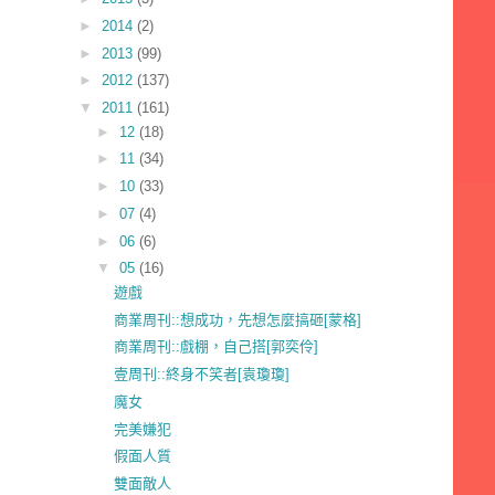
►
2014
(2)
►
2013
(99)
►
2012
(137)
▼
2011
(161)
►
12
(18)
►
11
(34)
►
10
(33)
►
07
(4)
►
06
(6)
▼
05
(16)
遊戲
商業周刊::想成功，先想怎麼搞砸[蒙格]
商業周刊::戲棚，自己搭[郭奕伶]
壹周刊::終身不笑者[袁瓊瓊]
魔女
完美嫌犯
假面人質
雙面敵人