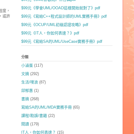
$99元《學會UML/OOAD這樣開始就對了》pdf
程度，
，或許
$99元《寫給C++程式設計師的UML實務手冊》pdf
$99元《OCUP/UML初級認證攻略》pdf
$99元《IT人，你如何表達？》pdf
$99元《寫給SA的UML/UseCase實務手冊》pdf
分類
小滷蛋
(117)
文摘
(292)
生活/噗浪
(87)
邱郁惠
(1)
書摘
(268)
寫給SA的UML/MDA實務手冊
(65)
課程/勘誤/書籍
(22)
閱讀
(179)
IT人，你如何表達？
(15)