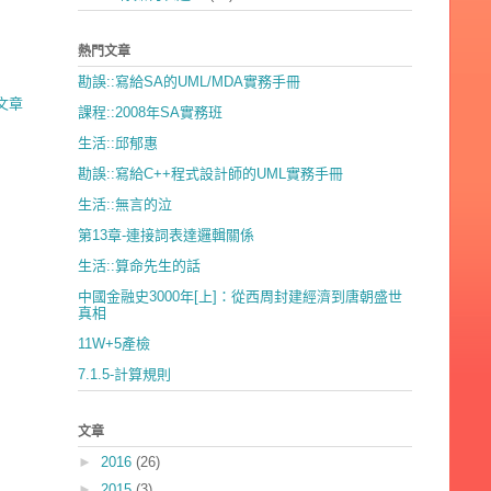
熱門文章
勘誤::寫給SA的UML/MDA實務手冊
文章
課程::2008年SA實務班
生活::邱郁惠
勘誤::寫給C++程式設計師的UML實務手冊
生活::無言的泣
第13章-連接詞表達邏輯關係
生活::算命先生的話
中國金融史3000年[上]：從西周封建經濟到唐朝盛世
真相
11W+5產檢
7.1.5-計算規則
文章
►
2016
(26)
►
2015
(3)