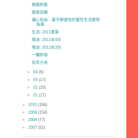
模擬刺客
闇夜回聲
讓心自由：最平靜喜悅的靈性生活實用
指南
生活::2011書單
噗浪::2011年4月
噗浪::2011年3月
一觸即發
至死方休
►
04
(6)
►
03
(17)
►
02
(10)
►
01
(17)
►
2010
(156)
►
2009
(154)
►
2008
(77)
►
2007
(52)