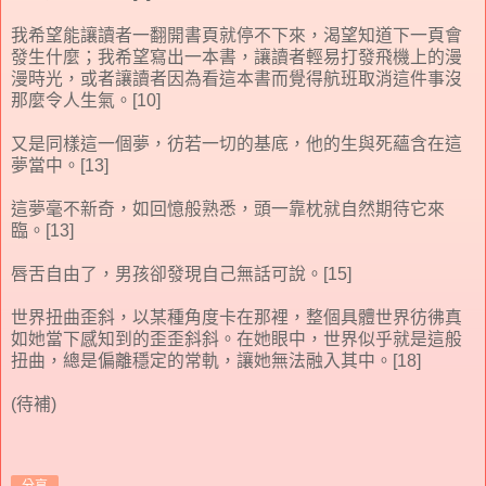
我希望能讓讀者一翻開書頁就停不下來，渴望知道下一頁會
發生什麼；我希望寫出一本書，讓讀者輕易打發飛機上的漫
漫時光，或者讓讀者因為看這本書而覺得航班取消這件事沒
那麼令人生氣。[10]
又是同樣這一個夢，彷若一切的基底，他的生與死蘊含在這
夢當中。[13]
這夢毫不新奇，如回憶般熟悉，頭一靠枕就自然期待它來
臨。[13]
唇舌自由了，男孩卻發現自己無話可說。[15]
世界扭曲歪斜，以某種角度卡在那裡，整個具體世界彷彿真
如她當下感知到的歪歪斜斜。在她眼中，世界似乎就是這般
扭曲，總是偏離穩定的常軌，讓她無法融入其中。[18]
(待補)
分享