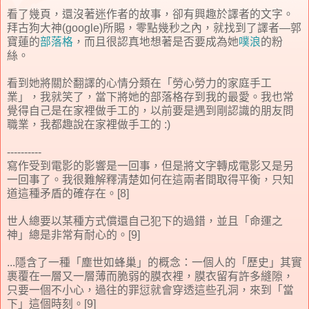
看了幾頁，還沒著迷作者的故事，卻有興趣於譯者的文字。
拜古狗大神(google)所賜，零點幾秒之內，就找到了譯者—郭
寶蓮的
部落格
，而且很認真地想著是否要成為她
噗浪
的粉
絲。
看到她將關於翻譯的心情分類在「勞心勞力的家庭手工
業」，我就笑了，當下將她的部落格存到我的最愛。我也常
覺得自己是在家裡做手工的，以前要是遇到剛認識的朋友問
職業，我都趣說在家裡做手工的 :)
----------
寫作受到電影的影響是一回事，但是將文字轉成電影又是另
一回事了。我很難解釋清楚如何在這兩者間取得平衡，只知
道這種矛盾的確存在。[8]
世人總要以某種方式償還自己犯下的過錯，並且「命運之
神」總是非常有耐心的。[9]
...隱含了一種「塵世如蜂巢」的概念：一個人的「歷史」其實
裹覆在一層又一層薄而脆弱的膜衣裡，膜衣留有許多縫隙，
只要一個不小心，過往的罪愆就會穿透這些孔洞，來到「當
下」這個時刻。[9]