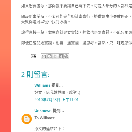
如果想要游泳，那你就不要讓自己沉下去。可是大部分的人都只
開設新事業時，不太可能完全照計畫實行，邊做邊由小失敗修正
失敗你還可以從中找到收穫。
說得直接一點，做生意就是要實踐，經營也是要實踐。不能只用
即使已經開始實踐，也要一邊實踐一邊思考。當然，只一味埋頭
2 則留言:
Williams
提到...
好文，借我轉載喔，感謝 :)
2010年7月23日 上午11:01
Unknown
提到...
To Williams:
原文的連結如下：