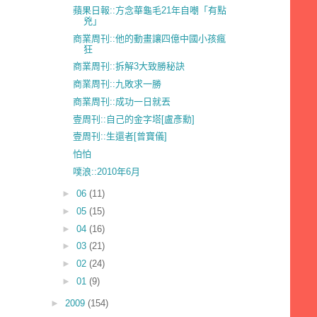
蘋果日報::方念華龜毛21年自嘲「有點
兇」
商業周刊::他的動畫讓四億中國小孩瘋
狂
商業周刊::拆解3大致勝秘訣
商業周刊::九敗求一勝
商業周刊::成功一日就丟
壹周刊::自己的金字塔[盧彥勳]
壹周刊::生還者[曾寶儀]
怕怕
噗浪::2010年6月
►
06
(11)
►
05
(15)
►
04
(16)
►
03
(21)
►
02
(24)
►
01
(9)
►
2009
(154)