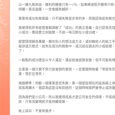
以一勝九敗來說，勝利的機會只有一○％，如果棒球投手勝率只有
持續一直去盜壘，一定會越來越好。
事業有成功失敗兩面，只不過失敗是非常的多，而我認為從失敗
我覺得有許多經營者都誤解了「成功」的真正意義。自己認為完
小成功，應該要立刻拋開，不該一味沉醉在小成功裡。
經營環境瞬息萬變，模仿別人的想法或方法，或仰賴他人的偷工
秘訣或方程式，迷失在成功的假象中，或沉迷在過去的小成就裡
了。
一點點的成功便足以令人滿足，滿足就會感覺安逸，但不可能有
企業是一個只要不努力就會倒的東西，一定要隨時抱著「常態性
業，等於在等死。
兩個標準，判斷一個事業是否失敗，第一個是從現在的延長線上
成長再擴大，我認為這是沒有前途的，這個時候我們會停止或改
因為我們是小公司，所以我覺得成長才是公司安全的保障，不成
狀，只有改變現狀才能持續發展。
紙上談兵，不會有進步。