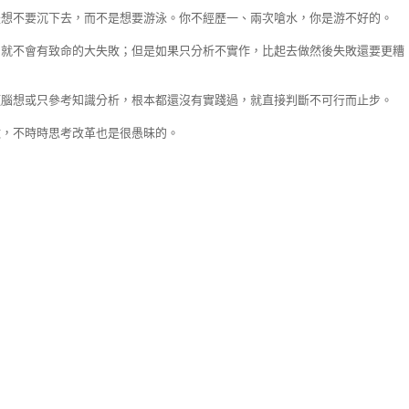
是想不要沉下去，而不是想要游泳。你不經歷一、兩次嗆水，你是游不好的。
，就不會有致命的大失敗；但是如果只分析不實作，比起去做然後失敗還要更糟
頭腦想或只參考知識分析，根本都還沒有實踐過，就直接判斷不可行而止步。
做，不時時思考改革也是很愚昧的。