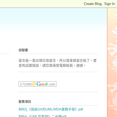
邱郁惠
留言板一直出現垃圾留言，所以我拿掉留言板了。要
是有話跟我說，請您直接發電郵
給我。謝謝。
販售項目
$99元《寫給SA的UML/MDA實務手冊》pdf
$99元《UML答客問》二合輯pdf