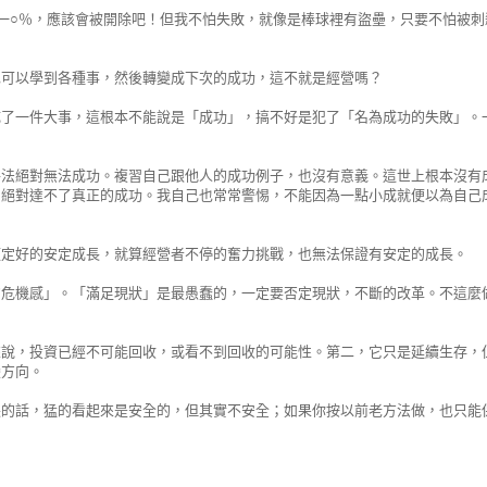
一○％，應該會被開除吧！但我不怕失敗，就像是棒球裡有盜壘，只要不怕被刺
也可以學到各種事，然後轉變成下次的成功，這不就是經營嗎？
成了一件大事，這根本不能說是「成功」，搞不好是犯了「名為成功的失敗」。
手法絕對無法成功。複習自己跟他人的成功例子，也沒有意義。這世上根本沒有
，絕對達不了真正的成功。我自己也常常警惕，不能因為一點小成就便以為自己
預定好的安定成長，就算經營者不停的奮力挑戰，也無法保證有安定的成長。
的危機感」。「滿足現狀」是最愚蠢的，一定要否定現狀，不斷的改革。不這麼
來說，投資已經不可能回收，或看不到回收的可能性。第二，它只是延續生存，
變方向。
長的話，猛的看起來是安全的，但其實不安全；如果你按以前老方法做，也只能