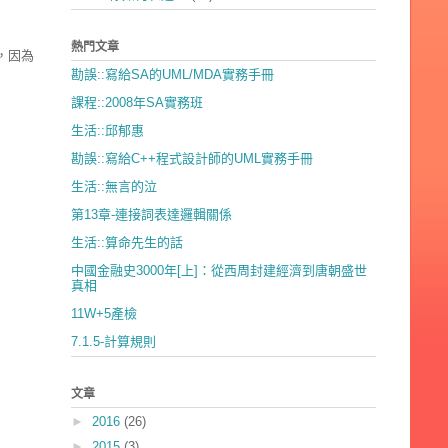
熱門文章
，因為
勘誤::寫給SA的UML/MDA實務手冊
課程::2008年SA實務班
生活::邱郁惠
勘誤::寫給C++程式設計師的UML實務手冊
生活::無言的泣
第13章-連接詞表達邏輯關係
生活::算命先生的話
中國金融史3000年[上]：從西周封建經濟到唐朝盛世
真相
11W+5產檢
7.1.5-計算規則
文章
►
2016
(26)
►
2015
(3)