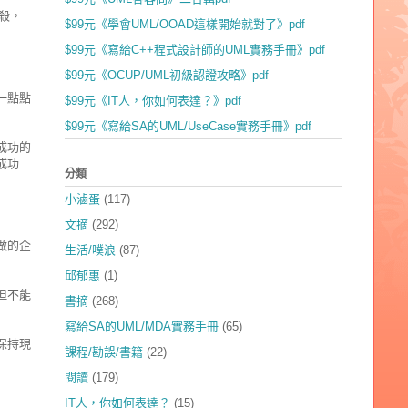
殺，
$99元《學會UML/OOAD這樣開始就對了》pdf
$99元《寫給C++程式設計師的UML實務手冊》pdf
$99元《OCUP/UML初級認證攻略》pdf
一點點
$99元《IT人，你如何表達？》pdf
$99元《寫給SA的UML/UseCase實務手冊》pdf
成功的
成功
分類
小滷蛋
(117)
文摘
(292)
做的企
生活/噗浪
(87)
邱郁惠
(1)
但不能
書摘
(268)
寫給SA的UML/MDA實務手冊
(65)
保持現
課程/勘誤/書籍
(22)
閱讀
(179)
IT人，你如何表達？
(15)