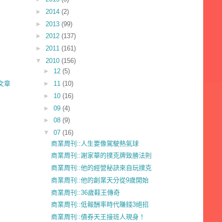
►
2014
(2)
►
2013
(99)
►
2012
(137)
►
2011
(161)
▼
2010
(156)
►
12
(5)
文章
►
11
(10)
►
10
(16)
►
09
(4)
►
08
(9)
▼
07
(16)
商業周刊::人生要像駕駛熱氣球
商業周刊::謝家華的撲克牌致勝法則
商業周刊::他的經營秘訣來自玩撲克
商業周刊::他的創業天分從9歲開始
商業周刊::36歲鞋王傳奇
商業周刊::低報酬率時代賺錢3絕招
商業周刊::債券天王接班人現身！