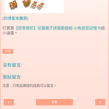
(
到博客來購買
)
打算買
【班恩傑尼】兒童親子拼圖遊戲組-小熊造型記憶卡
給
小滷蛋。
分享
沒有留言:
張貼留言
注意：只有此網誌的成員可以留言。
‹
›
首頁