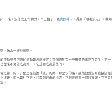
直定不下來，沒什麼工作動力。早上抽了一張
奧修禪卡
，得到「順著流走」。我知
流動，像水一樣地流動。
水的流動或是河流的流動是怎麼樣呢？那個流動有一些很美的事正在發生，第一
它也從來不渴望成為第一，它想要成為最後的。
將會是第一的。」他是在談論「道」的路，那是水的路，雖然他並沒有直接這樣
向上坡走，而水是往下走，找尋到最低的地方，它想要成為一個非實體，它不會
概念。