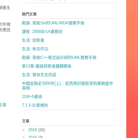
順著生
熱門文章
勘誤::寫給SA的UML/MDA實務手冊
示你現
所應該
課程::2008年SA實務班
生活::邱郁惠
生活::無言的泣
勘誤::寫給C++程式設計師的UML實務手冊
第13章-連接詞表達邏輯關係
生活::算命先生的話
中國金融史3000年[上]：從西周封建經濟到唐朝盛世
真相
11W+5產檢
文章
7.1.5-計算規則
文章
►
2016
(26)
►
2015
(3)