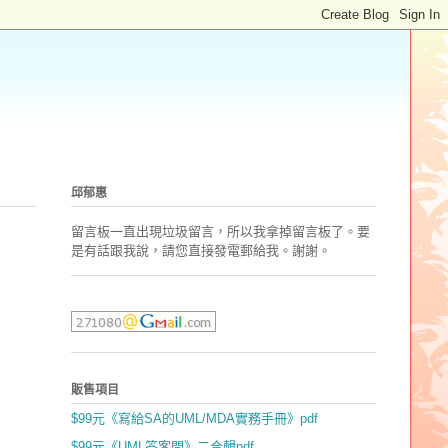
邱郁惠
留言板一直出現垃圾留言，所以我拿掉留言板了。要
是有話跟我說，請您直接發電郵
給我。謝謝。
販售項目
$99元《寫給SA的UML/MDA實務手冊》pdf
$99元《UML答客問》二合輯pdf