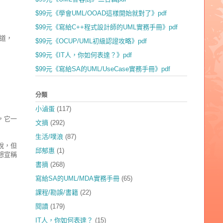
$99元《學會UML/OOAD這樣開始就對了》pdf
$99元《寫給C++程式設計師的UML實務手冊》pdf
道，
$99元《OCUP/UML初級認證攻略》pdf
$99元《IT人，你如何表達？》pdf
$99元《寫給SA的UML/UseCase實務手冊》pdf
分類
小滷蛋
(117)
，它一
文摘
(292)
生活/噗浪
(87)
說，但
邱郁惠
(1)
想宣稱
書摘
(268)
寫給SA的UML/MDA實務手冊
(65)
課程/勘誤/書籍
(22)
閱讀
(179)
IT人，你如何表達？
(15)