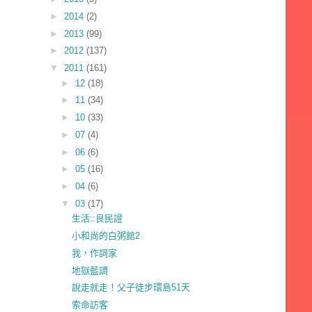
►
2014
(2)
►
2013
(99)
►
2012
(137)
▼
2011
(161)
►
12
(18)
►
11
(34)
►
10
(33)
►
07
(4)
►
06
(6)
►
05
(16)
►
04
(6)
▼
03
(17)
生活::良民證
小和尚的白粥館2
我，作詞家
地獄藍調
說走就走！父子徒步環島51天
索命訪客