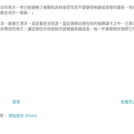
要去的地方。他已經通曉了被動和具有接受性而不要變得無趣或昏睡的藝術。他
喜歡走另外一條路。」
河流，跟著它漂浮，或是要逆流而游。當這張牌出現在你的抽牌讀卡之中，它表
把你帶到的地方。讓這個信任和放鬆的感覺越來越成長，每一件事都剛好按照它
首頁
較舊的
閱：
張貼留言 (Atom)