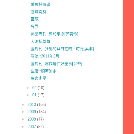
蒙馬特遺書
雪域奇獒
巨龍
鬼界
商業周刊::勇於承擔[郭奕伶]
大湖採草莓
壹周刊::狂亂的與自在的，時光[奚淞]
噗浪::2011年2月
壹周刊::寫作是件好差事[余華]
生活::順著流走
生命史學
►
02
(10)
►
01
(17)
►
2010
(156)
►
2009
(154)
►
2008
(77)
►
2007
(52)