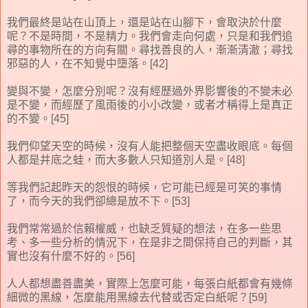
我們最終是站在山頂上，還是站在山腳下，會取決於什麼
呢？不是時間，不是精力。我們會走向何處，只是和我們追
尋的事物所在的方向有關。尋找善良的人，漸漸清澈；尋找
邪惡的人，在不知覺中墮落。[42]
變與不變，怎麼分別呢？沒有經歷過外界影響後的不變未必
是不變，而經歷了風雨後的小小改變，或者才稱得上是真正
的不變。[45]
我們仰望天空的時候，沒有人能把整個天空盡收眼底。每個
人都是井底之蛙，而大多數人只知道別人是。[48]
等我們記起昨天的怨恨的時候，它可能已經是可笑的事情
了，而今天的我們卻總是放不下。[53]
我們常常過於信賴權威，也缺乏質疑的想法，在多一些思
考、多一些分析的情況下，在是非之間保持自己的判斷，其
實也沒有什麼不好的。[56]
人人都想盡善盡美，實際上怎麼可能，每張白紙都會有幾條
細微的黑線，怎麼能用黑線去代替或否定白紙呢？[59]