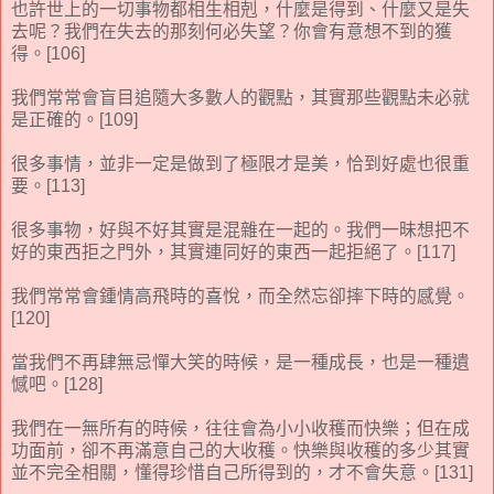
也許世上的一切事物都相生相剋，什麼是得到、什麼又是失
去呢？我們在失去的那刻何必失望？你會有意想不到的獲
得。[106]
我們常常會盲目追隨大多數人的觀點，其實那些觀點未必就
是正確的。[109]
很多事情，並非一定是做到了極限才是美，恰到好處也很重
要。[113]
很多事物，好與不好其實是混雜在一起的。我們一昧想把不
好的東西拒之門外，其實連同好的東西一起拒絕了。[117]
我們常常會鍾情高飛時的喜悅，而全然忘卻摔下時的感覺。
[120]
當我們不再肆無忌憚大笑的時候，是一種成長，也是一種遺
憾吧。[128]
我們在一無所有的時候，往往會為小小收穫而快樂；但在成
功面前，卻不再滿意自己的大收穫。快樂與收穫的多少其實
並不完全相關，懂得珍惜自己所得到的，才不會失意。[131]