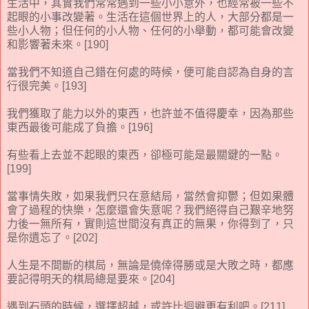
生活中，其實我們常常遇到一些小小意外，也經常被一些不
起眼的小事改變著。生活在這個世界上的人，大部分都是一
些小人物；但任何的小人物、任何的小舉動，都可能會改變
和影響著未來。[190]
當我們不知道自己錯在何處的時候，便可能自認為自身的言
行很完美。[193]
我們獲取了能力以外的東西，也許並不值得慶幸，因為那些
東西最後可能成了負擔。[196]
有些看上去並不起眼的東西，卻極可能是最關鍵的一點。
[199]
當事情失敗，如果我們只在意結局，當然會抑鬱；但如果體
會了過程的快樂，怎麼還會失意呢？我們絕得自己艱辛地努
力後一無所有，實則這世間沒有真正的無果，你得到了，只
是你遺忘了。[202]
人生是不間斷的棋局，無論是僥倖得勝或是大敗之時，都應
要記得明天的棋局總是要來。[204]
遇到石頭的時候，選擇超越，或許比迴避更有利吧。[211]