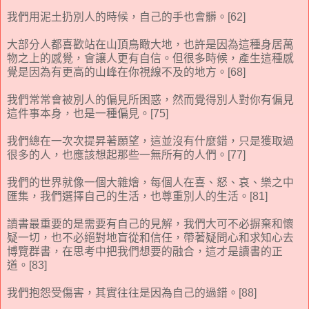
我們用泥土扔別人的時候，自己的手也會髒。[62]
大部分人都喜歡站在山頂鳥瞰大地，也許是因為這種身居萬
物之上的感覺，會讓人更有自信。但很多時候，產生這種感
覺是因為有更高的山峰在你視線不及的地方。[68]
我們常常會被別人的偏見所困惑，然而覺得別人對你有偏見
這件事本身，也是一種偏見。[75]
我們總在一次次提昇著願望，這並沒有什麼錯，只是獲取過
很多的人，也應該想起那些一無所有的人們。[77]
我們的世界就像一個大雜燴，每個人在喜、怒、哀、樂之中
匯集，我們選擇自己的生活，也尊重別人的生活。[81]
讀書最重要的是需要有自己的見解，我們大可不必摒棄和懷
疑一切，也不必絕對地盲從和信任，帶著疑問心和求知心去
博覽群書，在思考中把我們想要的融合，這才是讀書的正
道。[83]
我們抱怨受傷害，其實往往是因為自己的過錯。[88]