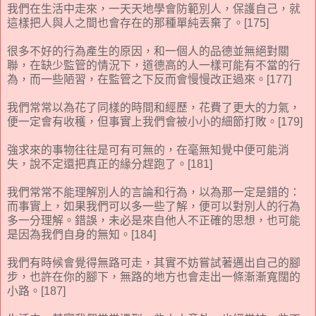
我們在生活中走來，一天天地學會防範別人，保護自己，就
這樣把人與人之間也會存在的那種單純丟棄了。[175]
很多不好的行為產生的原因，和一個人的品德並無絕對關
聯，在缺少監管的情況下，道德高的人一樣可能有不當的行
為，而一些陋習，在監管之下反而會慢慢改正過來。[177]
我們常常以為花了同樣的時間和經歷，花費了更大的力氣，
便一定會有收穫，但事實上我們會被小小的細節打敗。[179]
強求來的事物往往是可有可無的，在毫無知覺中便可能消
失，說不定還把真正的緣分趕跑了。[181]
我們常常不能理解別人的言論和行為，以為那一定是錯的：
而事實上，如果我們可以多一些了解，便可以對別人的行為
多一分理解。錯誤，未必是來自他人不正確的思想，也可能
是因為我們自身的無知。[184]
我們有時候會覺得無路可走，其實不妨嘗試著邁出自己的腳
步，也許在你的腳下，無路的地方也會走出一條漸漸寬闊的
小路。[187]