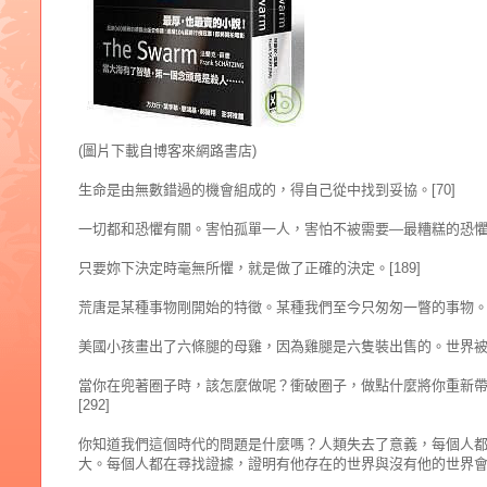
(圖片下載自博客來網路書店)
生命是由無數錯過的機會組成的，得自己從中找到妥協。[70]
一切都和恐懼有關。害怕孤單一人，害怕不被需要—最糟糕的恐懼是
只要妳下決定時毫無所懼，就是做了正確的決定。[189]
荒唐是某種事物剛開始的特徵。某種我們至今只匆匆一瞥的事物。這
美國小孩畫出了六條腿的母雞，因為雞腿是六隻裝出售的。世界被扭
當你在兜著圈子時，該怎麼做呢？衝破圈子，做點什麼將你重新
[292]
你知道我們這個時代的問題是什麼嗎？人類失去了意義，每個人
大。每個人都在尋找證據，證明有他存在的世界與沒有他的世界會有一