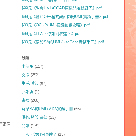
$99元《學會UML/OOAD這樣開始就對了》pdf
$99元《寫給C++程式設計師的UML實務手冊》pdf
$99元《OCUP/UML初級認證攻略》pdf
$99元《IT人，你如何表達？》pdf
$99元《寫給SA的UML/UseCase實務手冊》pdf
分類
小滷蛋
(117)
文摘
(292)
生活/噗浪
(87)
邱郁惠
(1)
書摘
(268)
。
寫給SA的UML/MDA實務手冊
(65)
課程/勘誤/書籍
(22)
們更偉
閱讀
(179)
IT人，你如何表達？
(15)