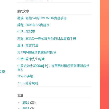
熱門文章
勘誤::寫給SA的UML/MDA實務手冊
課程::2008年SA實務班
生活::邱郁惠
勘誤::寫給C++程式設計師的UML實務手冊
生活::無言的泣
第13章-連接詞表達邏輯關係
生活::算命先生的話
中國金融史3000年[上]：從西周封建經濟到唐朝盛世
真相
文章
11W+5產檢
7.1.5-計算規則
文章
►
2016
(26)
►
2015
(3)