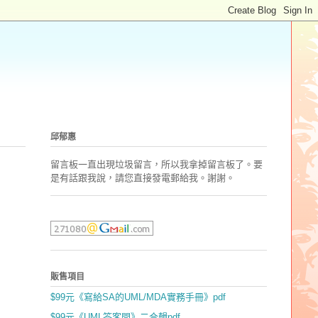
邱郁惠
留言板一直出現垃圾留言，所以我拿掉留言板了。要
是有話跟我說，請您直接發電郵
給我。謝謝。
販售項目
$99元《寫給SA的UML/MDA實務手冊》pdf
$99元《UML答客問》二合輯pdf