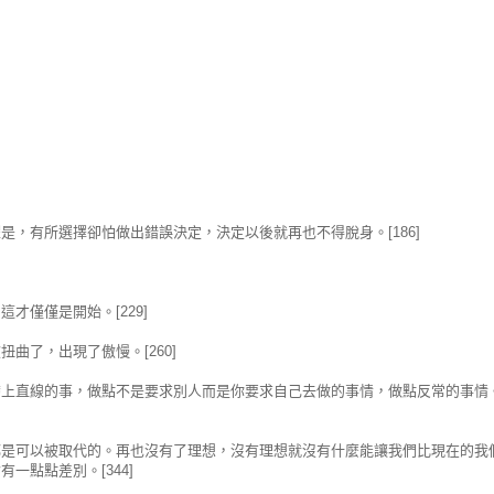
，有所選擇卻怕做出錯誤決定，決定以後就再也不得脫身。[186]
才僅僅是開始。[229]
曲了，出現了傲慢。[260]
帶上直線的事，做點不是要求別人而是你要求自己去做的事情，做點反常的事情
都是可以被取代的。再也沒有了理想，沒有理想就沒有什麼能讓我們比現在的我
點點差別。[344]