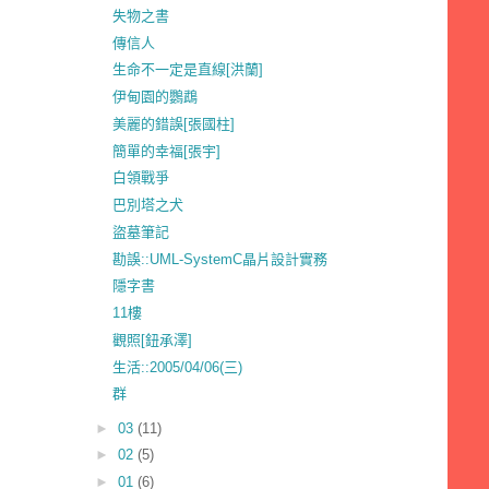
失物之書
傳信人
生命不一定是直線[洪蘭]
伊甸園的鸚鵡
美麗的錯誤[張國柱]
簡單的幸福[張宇]
白領戰爭
巴別塔之犬
盜墓筆記
勘誤::UML-SystemC晶片設計實務
隱字書
11樓
觀照[鈕承澤]
生活::2005/04/06(三)
群
►
03
(11)
►
02
(5)
►
01
(6)