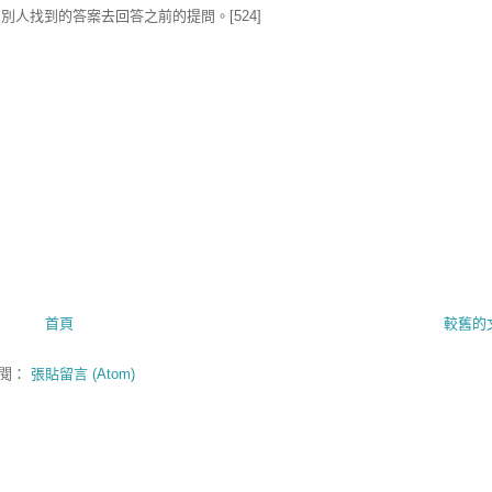
人找到的答案去回答之前的提問。[524]
首頁
較舊的
閱：
張貼留言 (Atom)