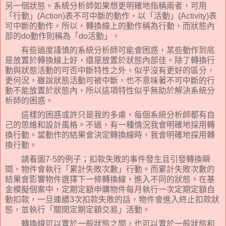
另一個狀態。系統分析師如果想更明確地指稱兩者，可用
「行動」
(Action)
表不可中斷的動作，以「活動」
(Activity)
表
可中斷的動作。所以，轉換線上的動作稱為行動，而狀態內
部的
do
動作則稱為「
do
活動」。
有些過度謹慎的系統分析師可能會困惑，某些動作到底
是放置於轉換線上好，還是放置於狀態內部佳。除了轉換行
動與狀態活動的可否中斷特性之外，似乎沒有更好的區分，
更何況，雖說狀態活動可被中斷，也不意味著不可中斷的行
動不能放置於狀態內，所以這項特性似乎無助於解決系統分
析師的困惑。
這樣的困惑或許只是我的多慮，每個系統分析師都有自
己的思維和設計風格。不過，有一種情況我會明確地採用轉
換行動。當動作的結果會決定轉換線時，我會明確地採用轉
換行動。
請看圖
7-5
的例子；扣款失敗的事件發生且引發轉換瞬
間，物件會執行「累計失敗次數」行動。而累計失敗次數的
結果會影響物件選擇下一條轉換線，進入不同的狀態。在基
金模擬個案中，定期定額申購物件每月執行一次定期定額自
動扣款，一旦連續
3
次扣款失敗的話，物件會進入終止扣款狀
態，並執行「關閉定期定額交易」活動。
轉換線可以置於一般狀態之間，也可以置於一般狀態和