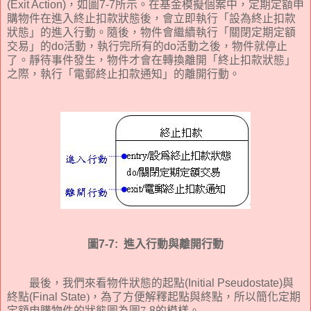
(Exit Action)
，如圖
7
-7
所示。在基金模擬個案中，定期定額申
購物件在進入終止扣款狀態後，會立即執行「設為終止扣款
狀態」的進入行動。隨後，物件會繼續執行「關閉定期定額
交易」的
do
活動，執行完所有的
do
活動之後，物件就停止
了
。靜待
事件發生，物件才會在轉換離開「終止扣款狀態」
之際，執行「電郵終止扣款通知」的離開行動。
圖
7-7:
進入行動與離開行動
最後，我們來看物件狀態的起點
(Initial Pseudostate)
與
終點
(Final State
)
，為了方便解釋起點與終點，所以簡化定期
定額申購物件的狀態圖為圖
7
-8
的模樣。