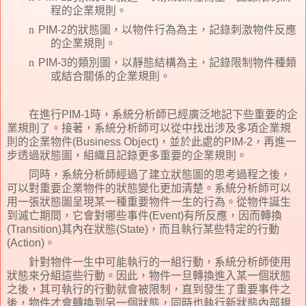
程的企業規則。
n
PIM-2
的狀態圖，以物件行為為主，記錄刺激物件反應
的企業規則。
n
PIM-3
的類別圖，以靜態結構為主，記錄限制物件種類
或結合關係的企業規則。
在進行
PIM-1
時，系統分析師已經廣泛地記下些重要的企
業規則了。接著，系統分析師可以從中找出涉及多項企業規
則的企業物件
(Business Object)
，並於此處的
PIM-2
，再進一
步透過狀態圖，組織且記錄更多重要的企業規則。
同時，系統分析師經過了建立狀態圖的思考過程之後，
可以對重要企業物件的狀態變化更加清楚。系統分析師可以
用一張狀態圖呈現某一種重要物件一生的行為。從物件誕生
到滅亡期間，它會對哪些事件
(Event)
有所反應，因而轉換
(Transition)
其內在狀態
(State)
，而且執行某些特定的行動
(Action)
。
針對物件一生中可能執行的一組行動，系統分析師使用
狀態來分組這些行動。因此，物件一旦轉換進入某一個狀態
之後，其可執行的行動就會被限制，直到發生了重要事件之
後，物件才會轉換到另一個狀態，同時也執行新狀態內部規