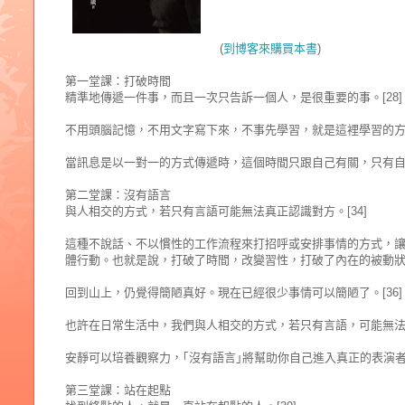
(
到博客來購買本書
)
第一堂課：打破時間
精準地傳遞一件事，而且一次只告訴一個人，是很重要的事。[28]
不用頭腦記憶，不用文字寫下來，不事先學習，就是這裡學習的方法
當訊息是以一對一的方式傳遞時，這個時間只跟自己有關，只有自己
第二堂課：沒有語言
與人相交的方式，若只有言語可能無法真正認識對方。[34]
這種不說話、不以慣性的工作流程來打招呼或安排事情的方式，
體行動。也就是說，打破了時間，改變習性，打破了內在的被動狀態
回到山上，仍覺得簡陋真好。現在已經很少事情可以簡陋了。[36]
也許在日常生活中，我們與人相交的方式，若只有言語，可能無法真
安靜可以培養觀察力，｢沒有語言｣將幫助你自己進入真正的表演者的
第三堂課：站在起點