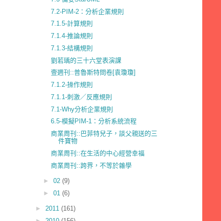
7.2-PIM-2：分析企業規則
7.1.5-計算規則
7.1.4-推論規則
7.1.3-結構規則
劉若瑀的三十六堂表演課
壹週刊::普魯斯特問卷[袁瓊瓊]
7.1.2-操作規則
7.1.1-刺激／反應規則
7.1-Why分析企業規則
6.5-模擬PIM-1：分析系統流程
商業周刊::巴菲特兒子，談父親送的三
件寶物
商業周刊::在生活的中心經營幸福
商業周刊::跨界，不等於雜學
►
02
(9)
►
01
(6)
►
2011
(161)
►
2010
(156)