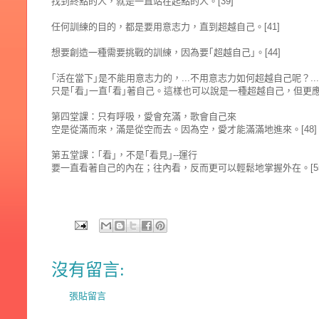
找到終點的人，就是一直站在起點的人。[39]
任何訓練的目的，都是要用意志力，直到超越自己。[41]
想要創造一種需要挑戰的訓練，因為要｢超越自己｣。[44]
｢活在當下｣是不能用意志力的，...不用意志力如何超越自己呢？
只是｢看｣一直｢看｣著自己。這樣也可以說是一種超越自己，但更應該
第四堂課：只有呼吸，愛會充滿，歌會自己來
空是從滿而來，滿是從空而去。因為空，愛才能滿滿地進來。[48]
第五堂課：｢看｣，不是｢看見｣--運行
要一直看著自己的內在；往內看，反而更可以輕鬆地掌握外在。[55
沒有留言:
張貼留言