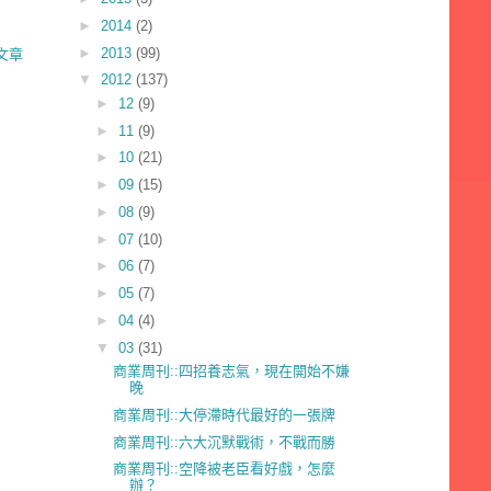
►
2014
(2)
►
2013
(99)
文章
▼
2012
(137)
►
12
(9)
►
11
(9)
►
10
(21)
►
09
(15)
►
08
(9)
►
07
(10)
►
06
(7)
►
05
(7)
►
04
(4)
▼
03
(31)
商業周刊::四招養志氣，現在開始不嫌
晚
商業周刊::大停滯時代最好的一張牌
商業周刊::六大沉默戰術，不戰而勝
商業周刊::空降被老臣看好戲，怎麼
辦？