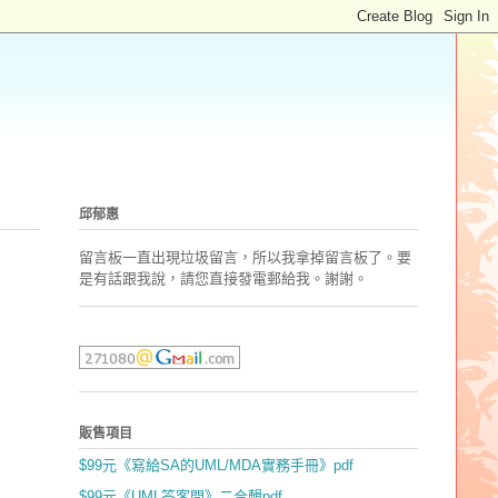
邱郁惠
留言板一直出現垃圾留言，所以我拿掉留言板了。要
是有話跟我說，請您直接發電郵
給我。謝謝。
販售項目
$99元《寫給SA的UML/MDA實務手冊》pdf
$99元《UML答客問》二合輯pdf