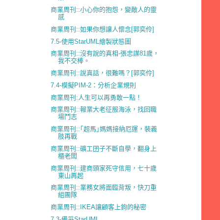
商業周刊::小心你的抱怨，變敵人的靈
感
商業周刊::如果你想讓人懷念[郭奕伶]
7.5-使用StarUML繪製狀態圖
商業周刊::沒有說的真相-張忠謀81歲，
我不交棒。
商業周刊::說真話，很難嗎？[郭奕伶]
7.4-模擬PIM-2：分析企業規則
商業周刊:人生可以再勇敢一點！
商業周刊::報業大老征服海泳，找回職
場鬥志
商業周刊::｢超馬｣媽媽接納厄運，裝義
肢再戰
商業周刊::礦工囝子不斷自學，翻身上
櫃老闆
商業周刊::建商頭家死守信用，七十歲
東山再起
商業周刊::業務女將面臨背叛，快刀重
組團隊
商業周刊::IKEA讓顧客上鉤的秘密
7.3-備妥StarUML