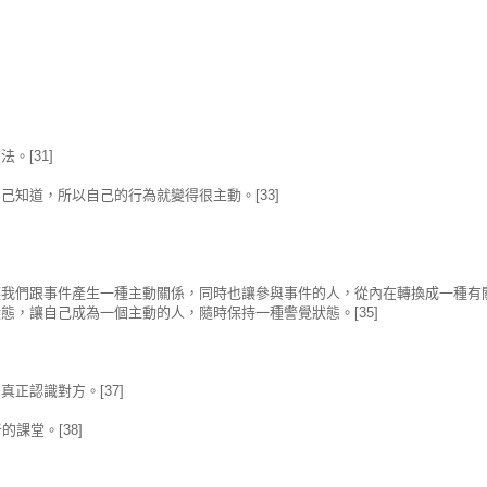
。[31]
知道，所以自己的行為就變得很主動。[33]
讓我們跟事件產生一種主動關係，同時也讓參與事件的人，從內在轉換成一種有
，讓自己成為一個主動的人，隨時保持一種警覺狀態。[35]
正認識對方。[37]
課堂。[38]