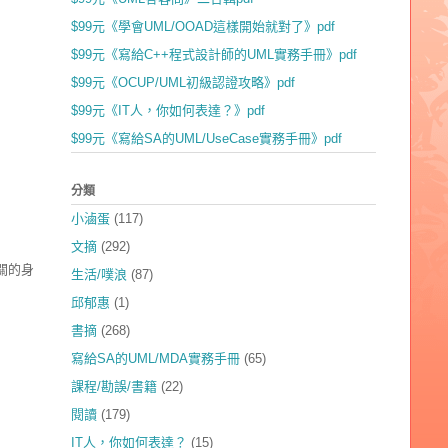
$99元《學會UML/OOAD這樣開始就對了》pdf
$99元《寫給C++程式設計師的UML實務手冊》pdf
$99元《OCUP/UML初級認證攻略》pdf
$99元《IT人，你如何表達？》pdf
$99元《寫給SA的UML/UseCase實務手冊》pdf
分類
小滷蛋
(117)
文摘
(292)
關的身
生活/噗浪
(87)
邱郁惠
(1)
書摘
(268)
寫給SA的UML/MDA實務手冊
(65)
課程/勘誤/書籍
(22)
閱讀
(179)
IT人，你如何表達？
(15)