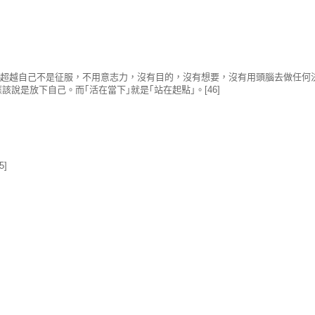
...超越自己不是征服，不用意志力，沒有目的，沒有想要，沒有用頭腦去做任何
說是放下自己。而｢活在當下｣就是｢站在起點｣。[46]
]