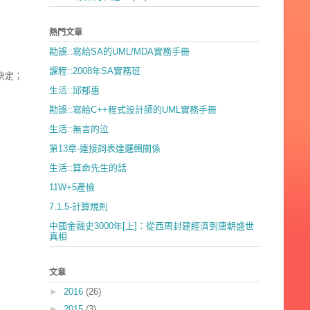
熱門文章
勘誤::寫給SA的UML/MDA實務手冊
課程::2008年SA實務班
決定；
生活::邱郁惠
勘誤::寫給C++程式設計師的UML實務手冊
生活::無言的泣
第13章-連接詞表達邏輯關係
生活::算命先生的話
11W+5產檢
7.1.5-計算規則
中國金融史3000年[上]：從西周封建經濟到唐朝盛世
真相
文章
►
2016
(26)
►
2015
(3)