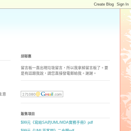
邱郁惠
留言板一直出現垃圾留言，所以我拿掉留言板了。要
是有話跟我說，請您直接發電郵
給我。謝謝。
生意
販售項目
$99元《寫給SA的UML/MDA實務手冊》pdf
$99元《UML答客問》二合輯pdf