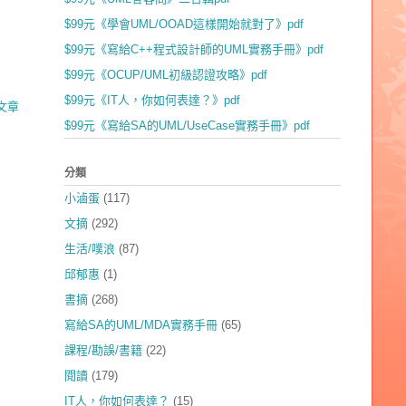
$99元《學會UML/OOAD這樣開始就對了》pdf
$99元《寫給C++程式設計師的UML實務手冊》pdf
$99元《OCUP/UML初級認證攻略》pdf
$99元《IT人，你如何表達？》pdf
文章
$99元《寫給SA的UML/UseCase實務手冊》pdf
分類
小滷蛋
(117)
文摘
(292)
生活/噗浪
(87)
邱郁惠
(1)
書摘
(268)
寫給SA的UML/MDA實務手冊
(65)
課程/勘誤/書籍
(22)
閱讀
(179)
IT人，你如何表達？
(15)