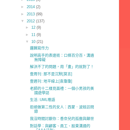
►
2014
(2)
►
2013
(99)
▼
2012
(137)
►
12
(9)
►
11
(9)
▼
10
(21)
邏輯寫作力
說明高手的表達術：口條百分百，溝通
無障礙
解決不了的問題，用「畫」的就對了！
壹周刊::那不是沉默[莫言]
壹週刊::地平線上[袁瓊瓊]
老師的十二樣見面禮：一個小男孩的美
國遊學誌
生活::UML囈語
拒絕做第二性的女人：西蒙．波娃訪問
錄
我沒時間討厭你：香奈兒的孤傲與顛世
對話學：與顧客、員工、股東溝通的