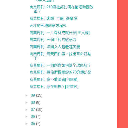
「AAA法則」
商業周刊::210歲杜邦如何在最壞時間改
革？
商業周刊::客廳=工廠=遊樂場
天才的五種創意方程式
商業周刊::一片森林成就什麼[王文靜]
商業周刊::三個世代的魅惑力
商業周刊::法國女人越老越美麗
商業周刊::每天四件事，找出革命好點
子
商業周刊::一個創意如何讓全球瘋狂？
商業周刊::賈伯斯最關鍵的70分鐘訪談
商業周刊::我不愛讀書[何飛鵬]
商業周刊::我在哪裡？[金惟純]
►
09
(15)
►
08
(9)
►
07
(10)
►
06
(7)
►
05
(7)