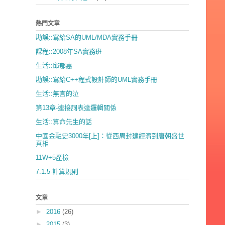
熱門文章
勘誤::寫給SA的UML/MDA實務手冊
課程::2008年SA實務班
生活::邱郁惠
勘誤::寫給C++程式設計師的UML實務手冊
生活::無言的泣
第13章-連接詞表達邏輯關係
生活::算命先生的話
中國金融史3000年[上]：從西周封建經濟到唐朝盛世
真相
11W+5產檢
7.1.5-計算規則
文章
►
2016
(26)
►
2015
(3)