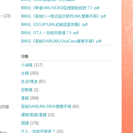
$99元《學會UML/OOAD這樣開始就對了》pdf
[23]
$99元《寫給C++程式設計師的UML實務手冊》pdf
$99元《OCUP/UML初級認證攻略》pdf
$99元《IT人，你如何表達？》pdf
$99元《寫給SA的UML/UseCase實務手冊》pdf
分類
小滷蛋
(117)
文摘
(292)
生活/噗浪
(87)
邱郁惠
(1)
書摘
(268)
寫給SA的UML/MDA實務手冊
(65)
色的貓
課程/勘誤/書籍
(22)
閱讀
(179)
IT人，你如何表達？
(15)