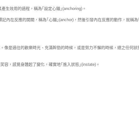
生效用的過程，稱為｢設定心錨｣(anchoring)。
，標記內在反應的開關，稱為｢心錨｣(anchor)，然後引發內在反應的動作，就稱為
驗。像是過往的歡樂時光、充滿幹勁的時候，或是努力不懈的時候，總之任何狀
感覺身體起了變化，確實地｢進入狀態｣(instate)。