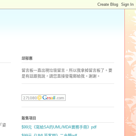
邱郁惠
留言板一直出現垃圾留言，所以我拿掉留言板了。要
是有話跟我說，請您直接發電郵
給我。謝謝。
販售項目
｢姿
$99元《寫給SA的UML/MDA實務手冊》pdf
$99元《UML答客問》二合輯pdf