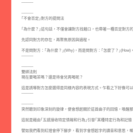
----------
----------
｢不會否定｣對方的提問法
｢為什麼？｣這句話，不僅會讓對方找藉口，也帶著一種否定對方
先認同對方的存在，再聚焦原因與過程。
不是問對方：｢為什麼？｣(Why)，而是問對方：｢怎麼了？｣(Ho
----------
----------
雙綁法則
現在要喝茶嗎？還是待會兒再喝呢？
這是誘導對方怎麼選得是同樣內容的表現方式。乍看之下好像可以選
----------
----------
突然聽到印象深刻的旋律，便會想起關於這首曲子的回憶，喚醒
這就是藉由｢五感接收特定情報和行為｣引發｢某種特定行為和記憶
譬如我們看到紅燈會停下腳步，看到字會想起字的讀音和意思，