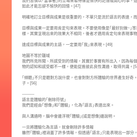
我們習慣以｢當事者｣的立場來看待像是愉快的記憶或開心的事，
如此才能忘卻不愉快的回憶。[47]
明確地訂立目標與成果是很重要的，不單只是流於語言的表達，而是
目標與成果一定要用肯定句來表現。不要使用像是｢最好別做~｣等
樣，其實呈現出來的效果大不相同，後者才適用肯定句來表現事物。[4
達成目標與成果的主語，一定要用｢我｣來表現。[49]
地圖不等於疆域
我們所見所聞、所感受到的情報，其實於事實有所出入，因為每
物的認知和感受都不一樣，便能促進彼此良性溝通，取得共識。[51
｢傾聽｣不只是聽對方說什麼，也會對對方所體驗的世界產生好奇
子。[56]
----------
語言是體驗的｢刪除符號｣
我們是經由｢想像｣和｢體驗｣，化為｢語言｣表達出來。
與人溝通時，腦中會邊浮現｢體驗｣(或是想像)邊說明。
一旦將體驗化為言語，就會刪除許多情報
雖然｢體驗｣裡涵蓋了許多情報，但透過｢語言｣只能表現出一部分，因此