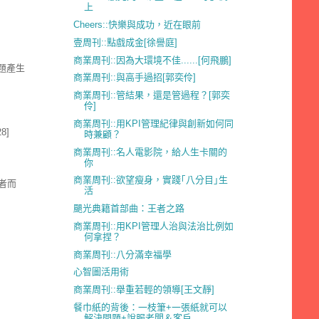
上
Cheers::快樂與成功，近在眼前
壹周刊::點戲成金[徐譽庭]
商業周刊::因為大環境不佳......[何飛鵬]
題產生
商業周刊::與高手過招[郭奕伶]
商業周刊::管結果，還是管過程？[郭奕
伶]
商業周刊::用KPI管理紀律與創新如何同
8]
時兼顧？
商業周刊::名人電影院，給人生卡關的
你
商業周刊::欲望瘦身，實踐｢八分目｣生
者而
活
颶光典籍首部曲：王者之路
商業周刊::用KPI管理人治與法治比例如
何拿捏？
商業周刊::八分滿幸福學
心智圖活用術
商業周刊::舉重若輕的領導[王文靜]
餐巾紙的背後：一枝筆+一張紙就可以
解決問題+說服老闆＆客戶