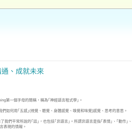
溝通、成就未來
Programming第一個字母的簡稱，稱為｢神經語言程式學｣。
意即我們如何用｢五感｣(視覺、聽覺、身體感覺、嗅覺和味覺)感覺、思考的意思。
語言｣。除了我們平常所說的｢話｣，也包括｢非語言｣。所謂非語言是指｢表情｣、｢動作｣、
語言表現的情報。