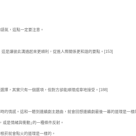
的語氣，這點一定要注意。
w)，這是讓彼此溝通起來更順利，促進人際關係更和諧的要點。[153]
擇，其實只有一個選項，但對方卻能順理成章地接受。[188]
那時的情感。這和一聽到連續劇主題曲，就會回想連續劇最後一幕的道理是一樣
，或是情緒與衝動｣的一種條件反射。
啣根菸就會點火的道理是一樣的。