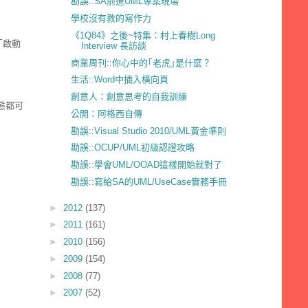
勘誤::SA前進UML專案現場
學校沒有教的寫作力
《1Q84》之後~特集：村上春樹Long
｢啟動
Interview 長訪談
商業周刊::你心中的｢老虎｣是什麼？
生活::Word中插入橫向頁
創意人：創意思考的自我訓練
態都可
公開：阿格西自傳
勘誤::Visual Studio 2010/UML黃金準則
勘誤::OCUP/UML初級認證攻略
勘誤::學會UML/OOAD這樣開始就對了
勘誤::寫給SA的UML/UseCase實務手冊
►
2012
(137)
►
2011
(161)
►
2010
(156)
►
2009
(154)
►
2008
(77)
►
2007
(52)