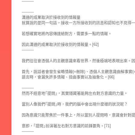
----------
----------
溝通的成果取決於接收到的情報量
就算說的是同一句話，接收一方所接收到的訊息和認知也不見得
若想確實地將內容傳達給對方，需要多一點的情報。
因此溝通的成果取決於接收到的情報量。[62]
----------
我們往往會憑個人的主觀意識來看世界，然後極端地表現出來。因為
首先，說話者會發生省略情報(=刪除)、憑個人主觀意識曲解事實(
語言時，會漏失許多情報、扭曲事實以及抽象化。[66]
----------
然而不經意地｢提問｣，其實隱藏著能夠左右對方意識的力量。
當別人像我們｢提問｣時，我們的腦中會出現什麼樣的狀況呢？
因為意識只能聚焦於一件事上，所以當別人提問時，意識會針對
意即，｢提問｣扮演著左右對方意識的前鋒要角。[71]
----------