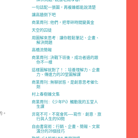
一句話配一張圖，再複雜都能說清楚
讓高牆倒下吧
商業周刊::他們，把零碎時間變黃金
天空的囚徒
用圖解來思考 : 讓你輕鬆筆記、企畫、
解決問題
高橋流簡報
商業周刊::決戰下班後，成功者過的跟
你不一樣
這樣圖解就對了！：培養理解力、企畫
力、傳達力的20堂圖解課
商業周刊::無聊狀態，是創意思考催化
劑
村上春樹雜文集
商業周刊::《少年Pi》觸動我的五堂人
生課
的。
非寫不可，不寫會死──寫作．創意．旅
行與人生的50問
自由書寫術：行銷、企畫、簡報、文案
滿分的28個技巧