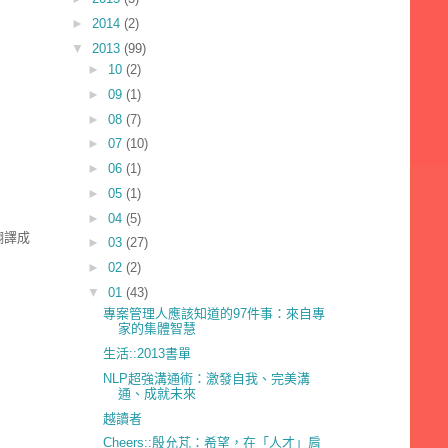
►
2014
(2)
▼
2013
(99)
►
10
(2)
►
09
(1)
►
08
(7)
►
07
(10)
►
06
(1)
►
05
(1)
►
04
(5)
翻譯成
►
03
(27)
►
02
(2)
▼
01
(43)
專案管理人應該知道的97件事：來自專
家的集體智慧
生活::2013書單
NLP超強溝通術：激發自我、完美溝
通、成就未來
越讀者
Cheers::殷允芃：希望，在「人才」肩