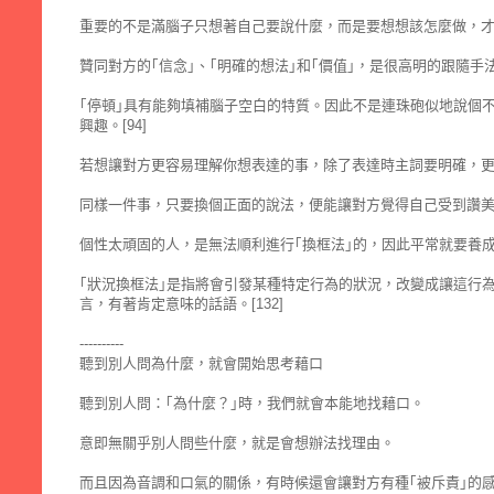
重要的不是滿腦子只想著自己要說什麼，而是要想想該怎麼做，才能
贊同對方的｢信念｣、｢明確的想法｣和｢價值｣，是很高明的跟隨手
｢停頓｣具有能夠填補腦子空白的特質。因此不是連珠砲似地說個
興趣。[94]
若想讓對方更容易理解你想表達的事，除了表達時主詞要明確，更要
同樣一件事，只要換個正面的說法，便能讓對方覺得自己受到讚美。
個性太頑固的人，是無法順利進行｢換框法｣的，因此平常就要養成由
｢狀況換框法｣是指將會引發某種特定行為的狀況，改變成讓這行
言，有著肯定意味的話語。[132]
----------
聽到別人問為什麼，就會開始思考藉口
聽到別人問：｢為什麼？｣時，我們就會本能地找藉口。
意即無關乎別人問些什麼，就是會想辦法找理由。
而且因為音調和口氣的關係，有時候還會讓對方有種｢被斥責｣的感覺。