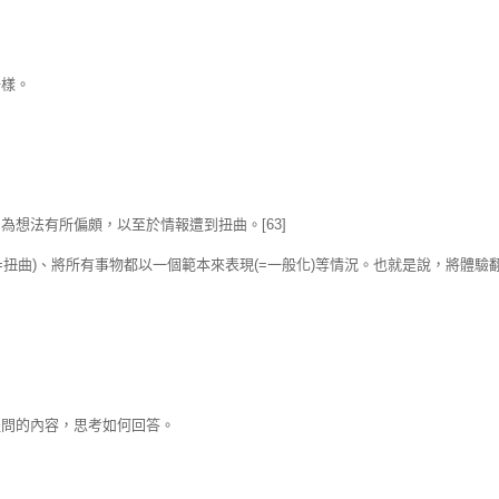
一樣。
想法有所偏頗，以至於情報遭到扭曲。[63]
=扭曲)、將所有事物都以一個範本來表現(=一般化)等情況。也就是說，將體驗
提問的內容，思考如何回答。