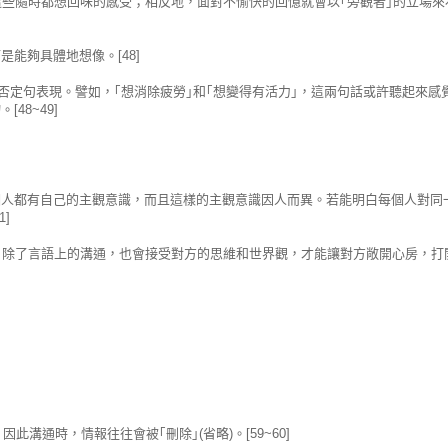
這些隨時都想回味的感受；相反地，面對不愉快的回憶就會以｢旁觀者｣的立場來
能夠具體地想像。[48]
否定句表現。譬如，｢想消除疲勞｣和｢想變得有活力｣，這兩句話或許聽起來感
8~49]
個人都有自己的主觀意識，而且這樣的主觀意識因人而異。若能明白每個人對同
]
。除了言語上的溝通，也會接受對方的思維和世界觀，才能讓對方敞開心房，打
溝通時，情報往往會被｢刪除｣(省略)。[59~60]