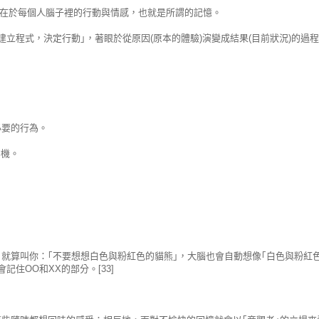
。意指存在於每個人腦子裡的行動與情感，也就是所謂的記憶。
建立程式，決定行動｣，著眼於從原因(原本的體驗)演變成結果(目前狀況)的過程。
必要的行為。
當機。
。就算叫你：｢不要想想白色與粉紅色的貓熊｣，大腦也會自動想像｢白色與粉紅
記住OO和XX的部分。[33]