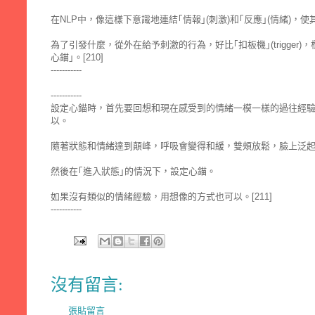
在NLP中，像這樣下意識地連結｢情報｣(刺激)和｢反應｣(情緒)，使其產
為了引發什麼，從外在給予刺激的行為，好比｢扣板機｣(trigger)
心錨｣。[210]
-----------
-----------
設定心錨時，首先要回想和現在感受到的情緒一模一樣的過往經
以。
隨著狀態和情緒達到顛峰，呼吸會變得和緩，雙頰放鬆，臉上泛起笑容，
然後在｢進入狀態｣的情況下，設定心錨。
如果沒有類似的情緒經驗，用想像的方式也可以。[211]
-----------
沒有留言:
張貼留言