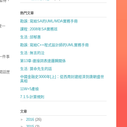
看待，
熱門文章
勘誤::寫給SA的UML/MDA實務手冊
覺一
課程::2008年SA實務班
生活::邱郁惠
勘誤::寫給C++程式設計師的UML實務手冊
生活::無言的泣
一件事
第13章-連接詞表達邏輯關係
生活::算命先生的話
開話匣
中國金融史3000年[上]：從西周封建經濟到唐朝盛世
真相
11W+5產檢
7.1.5-計算規則
文章
►
2016
(26)
►
2015
(3)