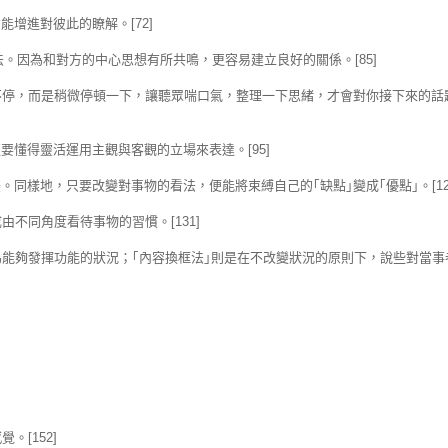
增進對彼此的瞭解。[72]
法。因為和對方的中心思想有所共鳴，更容易建立良好的關係。[85]
不停，而是稍微停頓一下，讓聽眾喘口氣，整理一下思緒，才會對你接下來的話
懂得靈活運用主觀與客觀的立場來表達。[95]
同樣地，只要改變對事物的看法，便能將束縛自己的｢缺點｣變成｢優點｣。[12
不同角度看待事物的習慣。[131]
為能夠發揮功能的狀況；｢內容換框法｣則是在不改變狀況的原則下，說些對當事
[152]