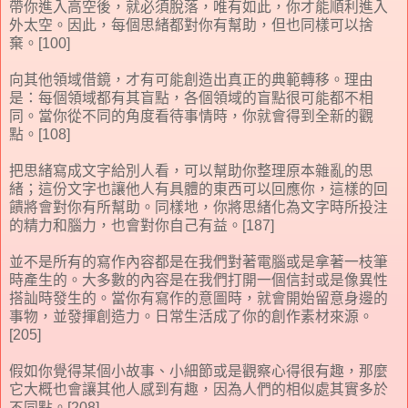
帶你進入高空後，就必須脫落，唯有如此，你才能順利進入
外太空。因此，每個思緒都對你有幫助，但也同樣可以捨
棄。[100]
向其他領域借鏡，才有可能創造出真正的典範轉移。理由
是：每個領域都有其盲點，各個領域的盲點很可能都不相
同。當你從不同的角度看待事情時，你就會得到全新的觀
點。[108]
把思緒寫成文字給別人看，可以幫助你整理原本雜亂的思
緒；這份文字也讓他人有具體的東西可以回應你，這樣的回
饋將會對你有所幫助。同樣地，你將思緒化為文字時所投注
的精力和腦力，也會對你自己有益。[187]
並不是所有的寫作內容都是在我們對著電腦或是拿著一枝筆
時產生的。大多數的內容是在我們打開一個信封或是像異性
搭訕時發生的。當你有寫作的意圖時，就會開始留意身邊的
事物，並發揮創造力。日常生活成了你的創作素材來源。
[205]
假如你覺得某個小故事、小細節或是觀察心得很有趣，那麼
它大概也會讓其他人感到有趣，因為人們的相似處其實多於
不同點。[208]