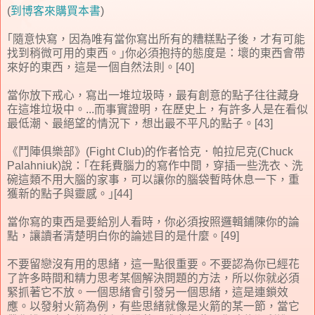
(
到博客來購買本書
)
｢隨意快寫，因為唯有當你寫出所有的糟糕點子後，才有可能
找到稍微可用的東西。｣你必須抱持的態度是：壞的東西會帶
來好的東西，這是一個自然法則。[40]
當你放下戒心，寫出一堆垃圾時，最有創意的點子往往藏身
在這堆垃圾中。...而事實證明，在歷史上，有許多人是在看似
最低潮、最絕望的情況下，想出最不平凡的點子。[43]
《鬥陣俱樂部》(Fight Club)的作者恰克．帕拉尼克(Chuck
Palahniuk)說：｢在耗費腦力的寫作中間，穿插一些洗衣、洗
碗這類不用大腦的家事，可以讓你的腦袋暫時休息一下，重
獲新的點子與靈感。｣[44]
當你寫的東西是要給別人看時，你必須按照邏輯鋪陳你的論
點，讓讀者清楚明白你的論述目的是什麼。[49]
不要留戀沒有用的思緒，這一點很重要。不要認為你已經花
了許多時間和精力思考某個解決問題的方法，所以你就必須
緊抓著它不放。一個思緒會引發另一個思緒，這是連鎖效
應。以發射火箭為例，有些思緒就像是火箭的某一節，當它